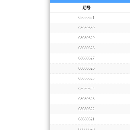
期号
08080631
08080630
08080629
08080628
08080627
08080626
08080625
08080624
08080623
08080622
08080621
08080620