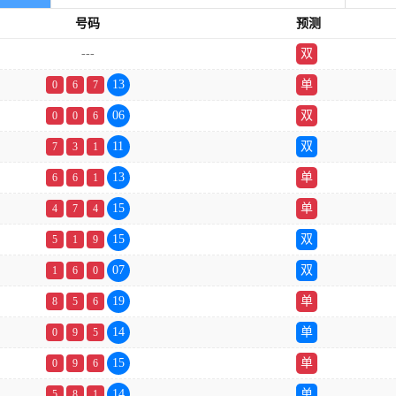
号码
预测
---
双
13
单
0
6
7
06
双
0
0
6
11
双
7
3
1
13
单
6
6
1
15
单
4
7
4
15
双
5
1
9
07
双
1
6
0
19
单
8
5
6
14
单
0
9
5
15
单
0
9
6
14
单
5
8
1