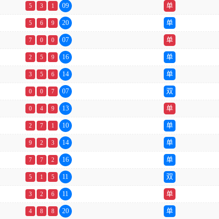
09
单
5
3
1
20
单
5
6
9
07
单
7
0
0
16
单
2
5
9
14
单
3
5
6
07
双
0
0
7
13
单
0
4
9
10
单
2
7
1
14
单
9
2
3
16
单
7
7
2
11
双
5
1
5
11
单
3
2
6
20
单
4
8
8