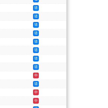
错
错
错
错
错
错
错
错
中
错
中
中