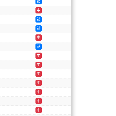
错
中
错
错
中
错
中
中
中
中
中
中
中