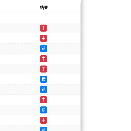
结果
---
中
中
错
中
中
错
错
中
错
中
错