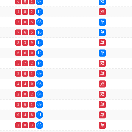
07
双
6
0
1
14
双
4
8
2
08
单
3
0
5
18
单
7
6
5
15
单
3
3
9
12
单
6
6
0
14
双
5
7
2
09
单
2
6
1
08
双
4
4
0
04
双
2
0
2
09
单
2
6
1
21
单
9
4
8
05
单
2
0
3