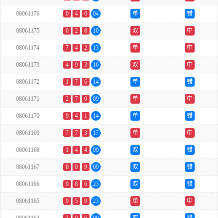
08061176
0
4
0
04
单
错
08061175
0
2
8
10
双
中
08061174
7
4
2
13
单
中
08061173
4
9
3
16
双
中
08061172
1
7
6
14
单
错
08061171
2
7
0
09
单
中
08061170
9
4
1
14
单
错
08061169
7
7
3
17
单
中
08061168
1
4
4
09
双
错
08061167
0
0
9
09
双
错
08061166
9
8
6
23
双
错
08061165
9
5
9
23
单
中