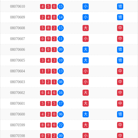
08070610
4
5
6
15
小
错
08070609
2
4
8
14
小
错
08070608
5
8
2
15
大
中
08070607
0
9
2
11
小
中
08070606
6
0
3
09
大
错
08070605
3
4
3
10
大
错
08070604
1
7
5
13
小
中
08070603
5
2
1
08
小
中
08070602
6
4
6
16
大
中
08070601
5
7
5
17
大
中
08070600
4
2
0
06
大
错
08070599
8
8
6
22
大
中
08070598
0
7
2
09
小
中