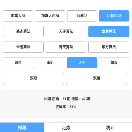
加拿大28
加拿大西28
台湾28
比特币28
豪杰算法
天子算法
血尊算法
朱雀算法
青天算法
毕方算法
组合
杀组
大小
单双
双项
双组
100期 正确：53 期 错误：47 期
正确率：53%
预测
走势
统计