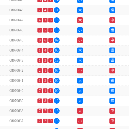
08070649
3
4
7
14
小
错
08070648
7
4
0
11
大
错
08070647
4
3
8
15
大
中
08070646
2
5
8
15
小
错
08070645
0
6
3
09
小
中
08070644
1
4
0
05
大
错
08070643
1
3
9
13
大
错
08070642
2
1
4
07
小
中
08070641
1
2
2
05
大
错
08070640
7
1
1
09
大
错
08070639
2
8
2
12
大
错
08070638
7
7
4
18
大
中
08070637
2
2
9
13
小
中