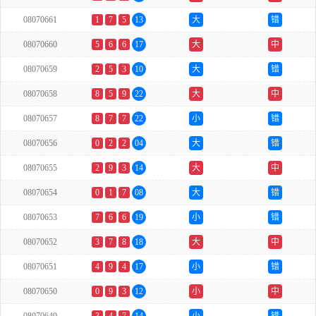
08070661
1
7
5
13
大
错
08070660
5
6
6
17
大
中
08070659
2
5
3
10
大
错
08070658
8
5
9
22
大
中
08070657
8
7
7
22
小
错
08070656
0
2
2
04
大
错
08070655
2
9
3
14
大
中
08070654
0
1
7
08
大
错
08070653
7
6
6
19
小
错
08070652
3
7
8
18
大
中
08070651
4
9
4
17
小
错
08070650
0
9
3
12
小
中