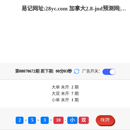
易记网址:28yc.com 加拿大2.8-jnd预测网|PC2.8预测走势|加拿大预测28在线预测官网_专注研究加拿大预测!
第
08070672
期 距下期:
00
分
03
秒
广告开关：
大单
未开:
2
期
大双
未开:
7
期
小单
未开:
1
期
2
5
3
10
小
双
咪牌
+
+
=
-