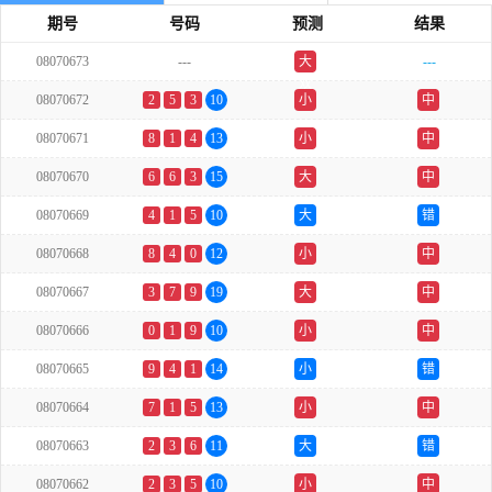
期号
号码
预测
结果
08070673
---
大
---
双
08070672
2
5
3
10
小
中
08070671
8
1
4
13
小
中
08070670
6
6
3
15
大
中
08070669
4
1
5
10
大
错
08070668
8
4
0
12
小
中
08070667
3
7
9
19
大
中
08070666
0
1
9
10
小
中
08070665
9
4
1
14
小
错
08070664
7
1
5
13
小
中
08070663
2
3
6
11
大
错
08070662
2
3
5
10
小
中