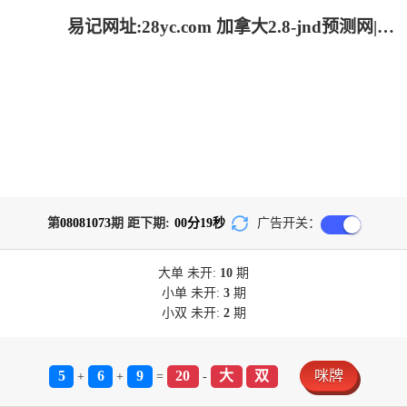
易记网址:28yc.com 加拿大2.8-jnd预测网|PC2.8预测走势|加拿大预测28在线预测官网_专注研究加拿大预测!
第
08081073
期 距下期:
00
分
19
秒
广告开关：
大单
未开:
10
期
小单
未开:
3
期
小双
未开:
2
期
5
6
9
20
大
双
咪牌
+
+
=
-