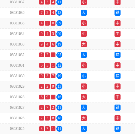
08081037
4
3
4
11
小
中
08081036
7
2
4
13
大
错
08081035
4
5
0
09
小
中
08081034
0
4
5
09
小
中
08081033
9
4
6
19
大
中
08081032
2
2
1
05
大
错
08081031
6
5
1
12
小
中
08081030
9
3
7
19
小
错
08081029
2
2
9
13
小
中
08081028
6
9
1
16
大
中
08081027
2
7
2
11
大
错
08081026
7
3
8
18
大
中
08081025
3
7
1
11
大
错