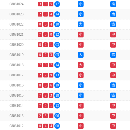
08081024
3
9
5
17
小
错
08081023
2
8
4
14
小
错
08081022
0
6
4
10
大
错
08081021
7
5
0
12
小
中
08081020
0
2
1
03
小
中
08081019
0
2
3
05
大
错
08081018
7
0
7
14
大
中
08081017
2
2
9
13
小
中
08081016
8
5
6
19
小
错
08081015
7
8
3
18
小
错
08081014
7
5
1
13
小
中
08081013
2
3
1
06
小
中
08081012
0
4
4
08
小
中