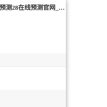
易记网址:28yc.com 加拿大2.8-jnd预测网|PC2.8预测走势|加拿大预测28在线预测官网_专注研究加拿大预测!