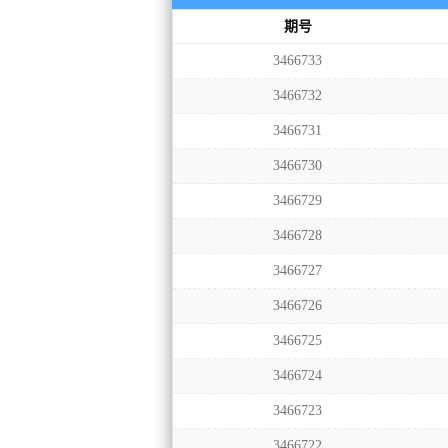
期号
3466733
3466732
3466731
3466730
3466729
3466728
3466727
3466726
3466725
3466724
3466723
3466722