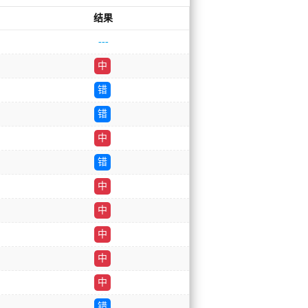
结果
---
中
错
错
中
错
中
中
中
中
中
错