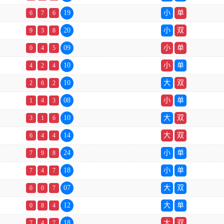
19
小
单
6
7
6
20
小
双
9
3
8
09
小
单
0
4
5
10
小
单
4
2
4
10
大
双
2
6
2
08
小
单
1
4
3
10
大
双
3
1
6
14
大
双
6
4
4
24
小
单
7
9
8
18
小
单
7
4
7
07
大
双
0
0
7
12
大
单
0
8
4
18
大
双
7
4
7