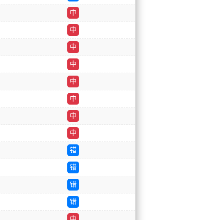
中
中
中
中
中
中
中
中
错
错
错
错
中