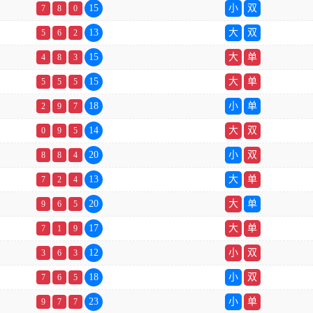
15
小
双
7
8
0
13
大
双
5
6
2
15
大
单
4
8
3
15
大
单
5
5
5
18
小
单
2
9
7
14
大
双
0
9
5
20
小
双
8
8
4
13
大
单
7
2
4
20
大
单
9
6
5
17
大
单
7
1
9
12
小
双
3
6
3
18
小
双
7
6
5
23
小
单
9
7
7