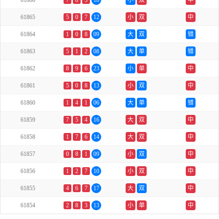
61866
7
8
3
18
小
双
中
61865
5
0
7
12
小
双
中
61864
1
0
8
09
大
双
错
61863
5
1
2
08
大
单
错
61862
8
9
6
23
小
单
中
61861
5
0
8
13
小
双
中
61860
1
4
1
06
大
单
错
61859
7
5
4
16
大
双
中
61858
1
7
6
14
大
双
中
61857
0
8
1
09
小
双
中
61856
1
2
7
10
小
双
中
61855
4
6
7
17
大
双
中
61854
2
8
3
13
小
单
中