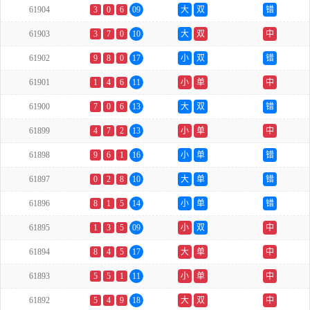
61904
3
0
6
09
大
双
错
61903
3
7
0
10
大
双
中
61902
9
8
0
17
小
双
错
61901
1
4
6
11
小
单
中
61900
7
0
6
13
大
双
错
61899
4
7
2
13
小
单
中
61898
9
6
1
16
小
单
错
61897
0
2
8
10
大
单
错
61896
8
1
5
14
小
单
错
61895
1
3
5
09
小
双
中
61894
8
4
5
17
大
单
中
61893
5
5
1
11
小
单
中
61892
5
4
9
18
大
双
中