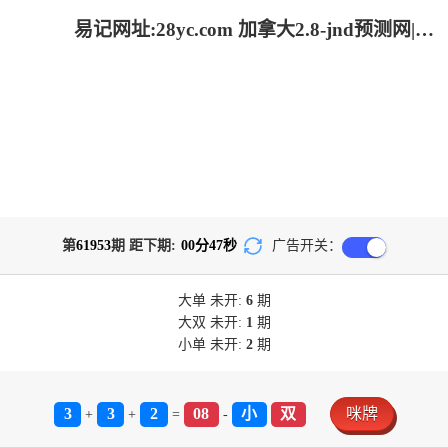
易记网址:28yc.com 加拿大2.8-jnd预测网|PC2.8预测走势|加拿大预测28在线预测官网_专注研究加拿大预测!
第
61953
期 距下期:
00
分
47
秒
广告开关：
大单
未开:
6
期
大双
未开:
1
期
小单
未开:
2
期
3
3
2
08
小
双
咪牌
+
+
=
-