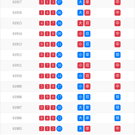
61917
3
1
3
07
大
单
中
61916
1
4
1
06
大
双
中
61915
4
5
7
16
大
双
中
61914
8
1
0
09
小
双
中
61913
0
8
3
11
小
双
中
61912
8
3
9
20
小
单
错
61911
3
7
0
10
小
双
中
61910
2
3
9
14
小
双
中
61909
5
3
9
17
小
单
中
61908
2
9
6
17
小
双
错
61907
0
7
3
10
大
单
错
61906
8
4
0
12
大
单
错
61905
2
1
2
05
大
单
中