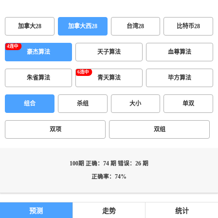
加拿大28
加拿大西28
台湾28
比特币28
豪杰算法
天子算法
血尊算法
朱雀算法
青天算法
毕方算法
组合
杀组
大小
单双
双项
双组
100期 正确：74 期 错误：26 期
正确率：74%
预测
走势
统计