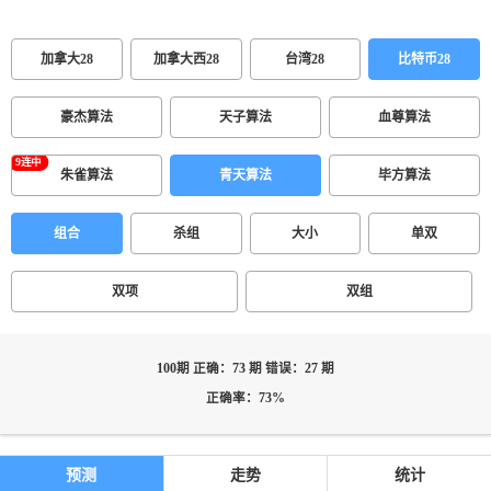
加拿大28
加拿大西28
台湾28
比特币28
豪杰算法
天子算法
血尊算法
朱雀算法
青天算法
毕方算法
组合
杀组
大小
单双
双项
双组
100期 正确：73 期 错误：27 期
正确率：73%
预测
走势
统计