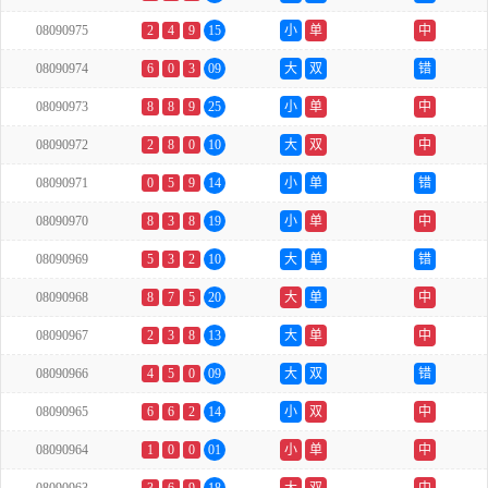
08090975
2
4
9
15
小
单
中
08090974
6
0
3
09
大
双
错
08090973
8
8
9
25
小
单
中
08090972
2
8
0
10
大
双
中
08090971
0
5
9
14
小
单
错
08090970
8
3
8
19
小
单
中
08090969
5
3
2
10
大
单
错
08090968
8
7
5
20
大
单
中
08090967
2
3
8
13
大
单
中
08090966
4
5
0
09
大
双
错
08090965
6
6
2
14
小
双
中
08090964
1
0
0
01
小
单
中