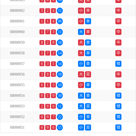
08090963
3
6
9
18
大
双
中
08090962
5
2
4
11
小
单
中
08090961
1
1
4
06
小
单
中
08090960
1
7
3
11
大
单
中
08090959
8
2
8
18
大
单
中
08090958
5
7
2
14
大
单
中
08090957
6
3
5
14
小
单
错
08090956
3
9
6
18
大
双
中
08090955
6
1
3
10
小
单
中
08090954
0
1
9
10
大
单
错
08090953
2
9
0
11
大
双
错
08090952
6
9
7
22
小
单
错
08090951
6
9
0
15
小
双
错