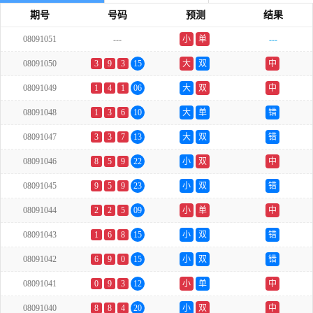
期号
号码
预测
结果
08091051
---
小
单
---
08091050
3
9
3
15
大
双
中
08091049
1
4
1
06
大
双
中
08091048
1
3
6
10
大
单
错
08091047
3
3
7
13
大
双
错
08091046
8
5
9
22
小
双
中
08091045
9
5
9
23
小
双
错
08091044
2
2
5
09
小
单
中
08091043
1
6
8
15
小
双
错
08091042
6
9
0
15
小
双
错
08091041
0
9
3
12
小
单
中
08091040
8
8
4
20
小
双
中