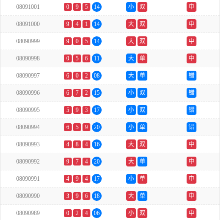
08091001
0
9
5
14
小
双
中
08091000
9
4
1
14
大
双
中
08090999
9
0
5
14
大
双
中
08090998
0
5
6
11
大
单
中
08090997
6
0
2
08
大
单
错
08090996
6
7
2
15
小
双
错
08090995
5
9
3
17
小
双
错
08090994
6
5
9
20
小
单
错
08090993
4
8
4
16
大
双
中
08090992
9
7
4
20
大
单
中
08090991
4
9
4
17
小
单
中
08090990
3
9
6
18
大
单
中
08090989
0
2
4
06
小
双
中