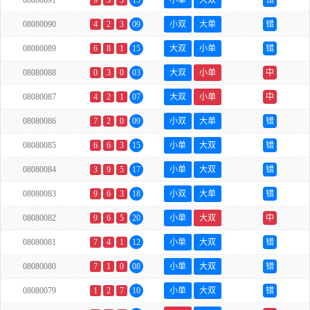
08080091
9
3
3
15
小单
大双
错
08080090
4
2
3
09
小双
大单
错
08080089
6
8
1
15
大双
小单
错
08080088
0
3
0
03
大双
小单
中
08080087
4
2
1
07
大双
小单
中
08080086
7
2
0
09
小双
大单
错
08080085
6
6
3
15
小单
大双
错
08080084
3
9
5
17
小单
大双
错
08080083
9
6
3
18
小双
大单
错
08080082
9
6
5
20
小单
大双
中
08080081
7
4
1
12
小单
大双
错
08080080
7
1
0
08
小单
大双
错
08080079
1
2
7
10
小单
大双
错