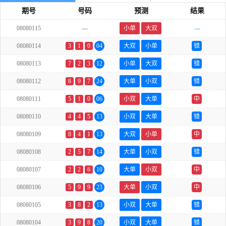
期号
号码
预测
结果
08080115
---
小单
大双
---
08080114
3
1
0
04
大双
小单
错
08080113
7
2
3
12
小单
大双
错
08080112
8
9
7
24
大单
小双
错
08080111
5
1
0
06
小双
大单
中
08080110
4
4
5
13
小双
大单
错
08080109
8
4
1
13
大双
小单
中
08080108
2
5
7
14
大单
小双
错
08080107
2
2
6
10
大单
小双
中
08080106
5
9
9
23
大单
小双
中
08080105
3
8
2
13
小双
大单
错
08080104
3
9
8
20
小双
大单
错