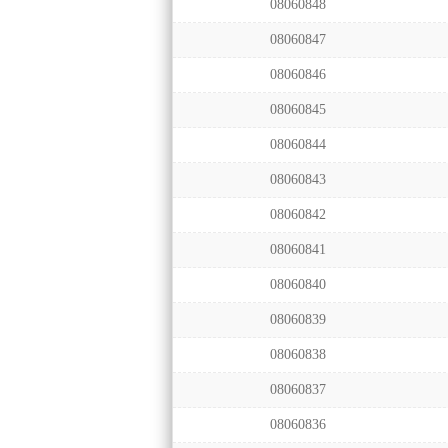
08060848
08060847
08060846
08060845
08060844
08060843
08060842
08060841
08060840
08060839
08060838
08060837
08060836