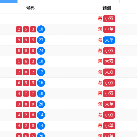
号码
预测
---
殺
小双
10
殺
小单
2
5
3
23
殺
大单
9
9
5
24
殺
小双
8
8
8
10
殺
大双
1
6
3
12
殺
大双
2
8
2
16
殺
小双
6
5
5
18
殺
小双
4
7
7
20
殺
大单
3
8
9
14
殺
小双
4
2
8
14
殺
小单
4
2
8
20
殺
小单
9
6
5