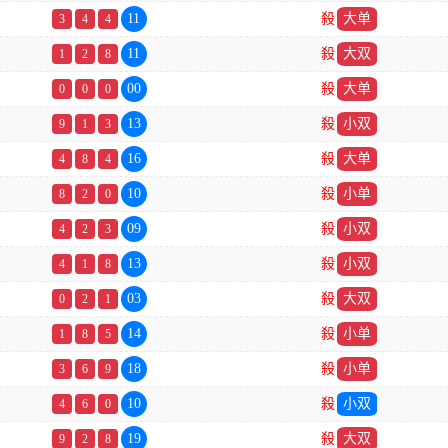
11
殺
大单
3
4
4
11
殺
大双
1
2
8
00
殺
大单
0
0
0
13
殺
小双
9
1
3
16
殺
大单
4
8
4
10
殺
小单
8
2
0
09
殺
小双
4
2
3
13
殺
小双
4
1
8
03
殺
大双
0
2
1
14
殺
小单
1
8
5
18
殺
小单
3
6
9
10
殺
小双
4
6
0
19
殺
大双
9
2
8