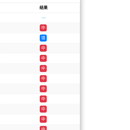
结果
---
中
错
中
中
中
中
中
中
中
中
中