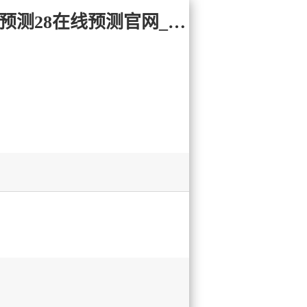
易记网址:28yc.com 加拿大2.8-jnd预测网|PC2.8预测走势|加拿大预测28在线预测官网_专注研究加拿大预测!