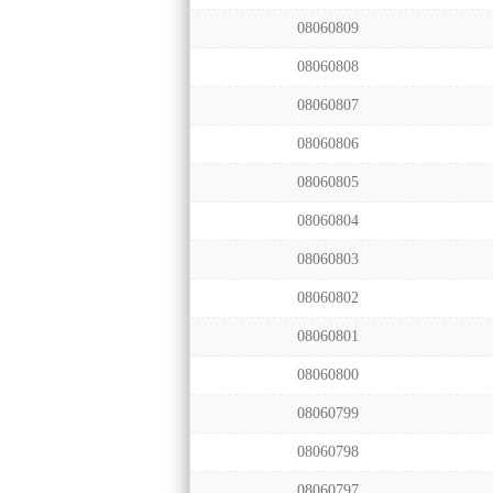
08060809
08060808
08060807
08060806
08060805
08060804
08060803
08060802
08060801
08060800
08060799
08060798
08060797