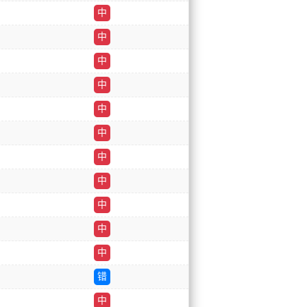
中
中
中
中
中
中
中
中
中
中
中
错
中