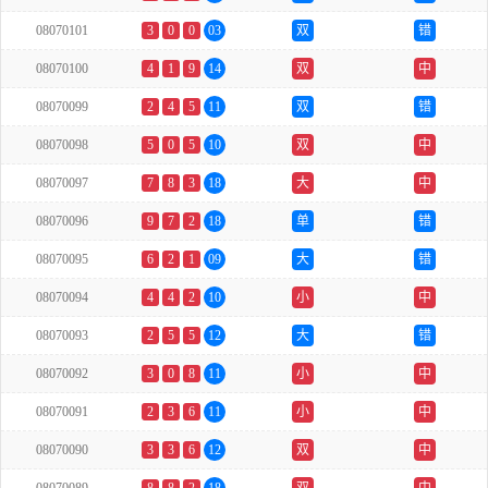
08070101
3
0
0
03
双
错
08070100
4
1
9
14
双
中
08070099
2
4
5
11
双
错
08070098
5
0
5
10
双
中
08070097
7
8
3
18
大
中
08070096
9
7
2
18
单
错
08070095
6
2
1
09
大
错
08070094
4
4
2
10
小
中
08070093
2
5
5
12
大
错
08070092
3
0
8
11
小
中
08070091
2
3
6
11
小
中
08070090
3
3
6
12
双
中