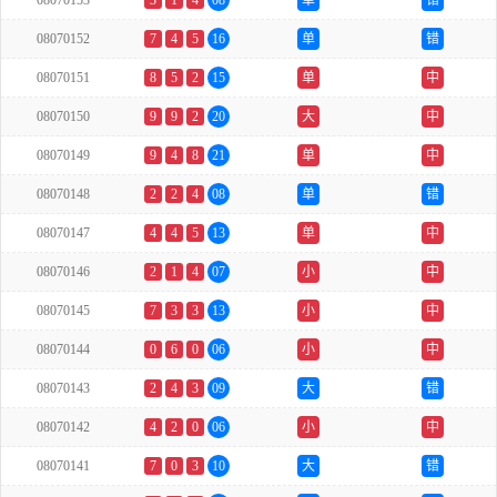
08070153
3
1
4
08
单
错
08070152
7
4
5
16
单
错
08070151
8
5
2
15
单
中
08070150
9
9
2
20
大
中
08070149
9
4
8
21
单
中
08070148
2
2
4
08
单
错
08070147
4
4
5
13
单
中
08070146
2
1
4
07
小
中
08070145
7
3
3
13
小
中
08070144
0
6
0
06
小
中
08070143
2
4
3
09
大
错
08070142
4
2
0
06
小
中
08070141
7
0
3
10
大
错