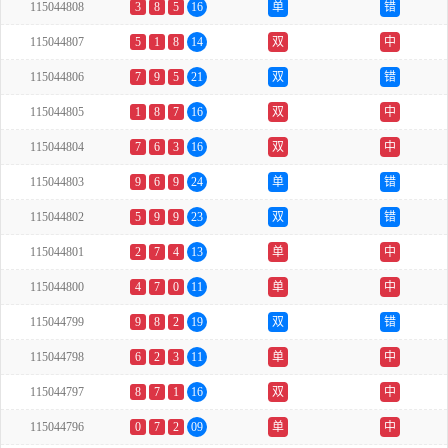
115044808
3
8
5
16
单
错
115044807
5
1
8
14
双
中
115044806
7
9
5
21
双
错
115044805
1
8
7
16
双
中
115044804
7
6
3
16
双
中
115044803
9
6
9
24
单
错
115044802
5
9
9
23
双
错
115044801
2
7
4
13
单
中
115044800
4
7
0
11
单
中
115044799
9
8
2
19
双
错
115044798
6
2
3
11
单
中
115044797
8
7
1
16
双
中
115044796
0
7
2
09
单
中