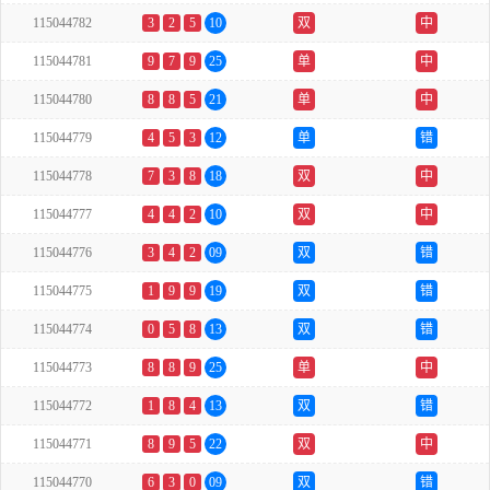
115044782
3
2
5
10
双
中
115044781
9
7
9
25
单
中
115044780
8
8
5
21
单
中
115044779
4
5
3
12
单
错
115044778
7
3
8
18
双
中
115044777
4
4
2
10
双
中
115044776
3
4
2
09
双
错
115044775
1
9
9
19
双
错
115044774
0
5
8
13
双
错
115044773
8
8
9
25
单
中
115044772
1
8
4
13
双
错
115044771
8
9
5
22
双
中
115044770
6
3
0
09
双
错