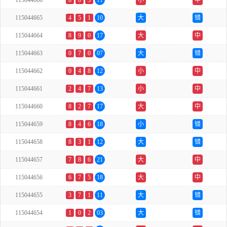
115044666
8
0
3
11
小
中
115044665
4
5
1
10
大
错
115044664
8
9
0
17
大
中
115044663
0
7
0
07
大
错
115044662
0
4
8
12
小
中
115044661
2
4
7
13
小
中
115044660
8
2
7
17
大
中
115044659
8
4
6
18
小
错
115044658
8
3
1
12
大
错
115044657
7
8
6
21
大
中
115044656
6
7
5
18
大
中
115044655
3
7
1
11
大
错
115044654
1
0
2
03
大
错