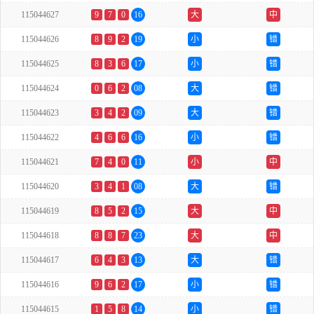
115044627
9
7
0
16
大
中
115044626
8
9
2
19
小
错
115044625
8
3
6
17
小
错
115044624
0
6
2
08
大
错
115044623
3
4
2
09
大
错
115044622
4
6
6
16
小
错
115044621
7
4
0
11
小
中
115044620
3
4
1
08
大
错
115044619
8
5
2
15
大
中
115044618
8
8
7
23
大
中
115044617
6
4
3
13
大
错
115044616
9
6
2
17
小
错
115044615
1
5
8
14
小
错