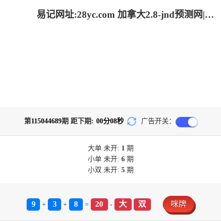
易记网址:28yc.com 加拿大2.8-jnd预测网|PC2.8预测走势|加拿大预测28在线预测官网_专注研究加拿大预测!
第
115044689
期 距下期:
00
分
08
秒
广告开关：
大单
未开:
1
期
小单
未开:
6
期
小双
未开:
5
期
9
3
8
20
大
双
咪牌
+
+
=
-