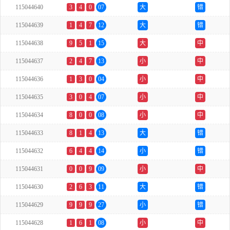
115044640
3
4
0
07
大
错
115044639
1
4
7
12
大
错
115044638
9
5
1
15
大
中
115044637
2
4
7
13
小
中
115044636
1
3
0
04
小
中
115044635
3
0
4
07
小
中
115044634
8
0
0
08
小
中
115044633
8
1
4
13
大
错
115044632
6
4
4
14
小
错
115044631
0
0
9
09
小
中
115044630
2
6
3
11
大
错
115044629
9
9
9
27
小
错
115044628
1
6
1
08
小
中