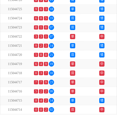
115044726
8
9
4
21
双
错
115044725
9
6
3
18
单
错
115044724
6
8
5
19
双
错
115044723
0
1
6
07
双
错
115044722
3
3
1
07
单
中
115044721
9
2
3
14
单
错
115044720
5
8
8
21
双
错
115044719
6
4
9
19
单
中
115044718
0
3
7
10
双
中
115044717
7
7
9
23
单
中
115044716
5
2
2
09
单
中
115044715
8
4
2
14
单
错
115044714
0
0
2
02
双
中