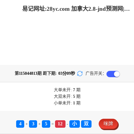
易记网址:28yc.com 加拿大2.8-jnd预测网|PC2.8预测走势|加拿大预测28在线预测官网_专注研究加拿大预测!
第
115044813
期 距下期:
03
分
09
秒
广告开关：
大单
未开:
7
期
大双
未开:
5
期
小单
未开:
1
期
4
3
5
12
小
双
咪牌
+
+
=
-