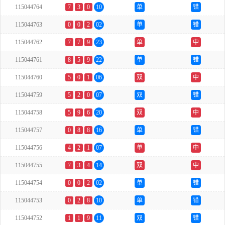
115044764
7
3
0
10
单
错
115044763
0
0
2
02
单
错
115044762
7
7
9
23
单
中
115044761
8
5
9
22
单
错
115044760
5
0
1
06
双
中
115044759
5
2
0
07
双
错
115044758
5
9
6
20
双
中
115044757
0
8
8
16
单
错
115044756
4
2
1
07
单
中
115044755
7
3
4
14
双
中
115044754
0
0
2
02
单
错
115044753
0
2
8
10
单
错
115044752
1
1
9
11
双
错