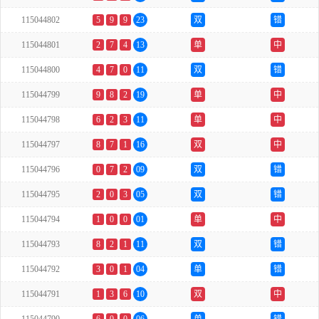
115044802
5
9
9
23
双
错
115044801
2
7
4
13
单
中
115044800
4
7
0
11
双
错
115044799
9
8
2
19
单
中
115044798
6
2
3
11
单
中
115044797
8
7
1
16
双
中
115044796
0
7
2
09
双
错
115044795
2
0
3
05
双
错
115044794
1
0
0
01
单
中
115044793
8
2
1
11
双
错
115044792
3
0
1
04
单
错
115044791
1
3
6
10
双
中