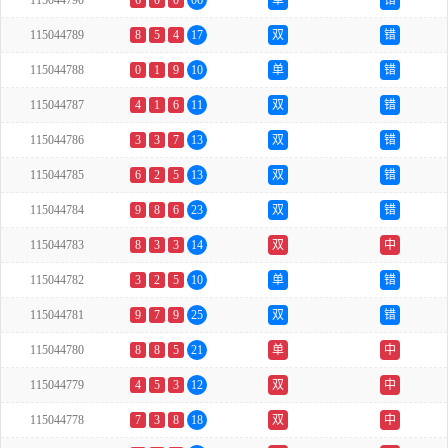
115044790
6
0
0
06
单
错
115044789
8
5
4
17
双
错
115044788
0
1
9
10
单
错
115044787
4
1
6
11
双
错
115044786
3
3
7
13
双
错
115044785
6
2
5
13
双
错
115044784
9
8
6
23
双
错
115044783
8
3
3
14
双
中
115044782
3
2
5
10
单
错
115044781
9
7
9
25
双
错
115044780
8
8
5
21
单
中
115044779
4
5
3
12
双
中
115044778
7
3
8
18
双
中