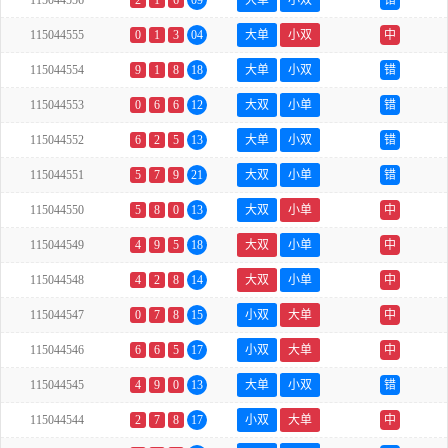
115044556
2
1
6
09
大单
小双
错
115044555
0
1
3
04
大单
小双
中
115044554
9
1
8
18
大单
小双
错
115044553
0
6
6
12
大双
小单
错
115044552
6
2
5
13
大单
小双
错
115044551
5
7
9
21
大双
小单
错
115044550
5
8
0
13
大双
小单
中
115044549
4
9
5
18
大双
小单
中
115044548
4
2
8
14
大双
小单
中
115044547
0
7
8
15
小双
大单
中
115044546
6
6
5
17
小双
大单
中
115044545
4
9
0
13
大单
小双
错
115044544
2
7
8
17
小双
大单
中