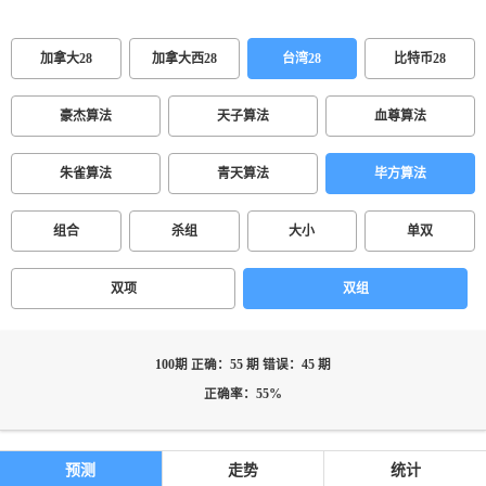
加拿大28
加拿大西28
台湾28
比特币28
豪杰算法
天子算法
血尊算法
朱雀算法
青天算法
毕方算法
组合
杀组
大小
单双
双项
双组
100期 正确：55 期 错误：45 期
正确率：55%
预测
走势
统计