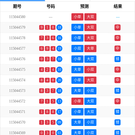
期号
号码
预测
结果
115044580
---
小单
大双
---
115044579
9
1
8
18
小单
大双
中
115044578
7
3
6
16
小单
大双
中
115044577
6
9
4
19
小双
大单
中
115044576
0
3
7
10
小单
大双
错
115044575
4
2
4
10
大单
小双
中
115044574
8
4
8
20
小单
大双
中
115044573
8
3
7
18
大单
小双
错
115044572
7
1
5
13
小单
大双
中
115044571
1
8
8
17
小单
大双
错
115044570
1
3
5
09
大单
小双
错
115044569
0
3
0
03
大单
小双
错