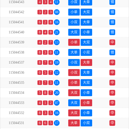
115044543
4
3
4
11
小双
大单
错
115044542
3
2
3
08
小单
大双
错
115044541
6
2
8
16
小双
大单
错
115044540
8
4
9
21
大双
小单
错
115044539
4
2
7
13
小单
大双
中
115044538
8
3
0
11
大单
小双
错
115044537
8
7
4
19
小双
大单
中
115044536
0
5
7
12
小双
大单
中
115044535
1
7
3
11
小单
大双
中
115044534
5
8
7
20
大双
小单
中
115044533
4
1
2
07
大双
小单
中
115044532
8
3
5
16
大双
小单
中
115044531
6
6
5
17
大单
小双
中