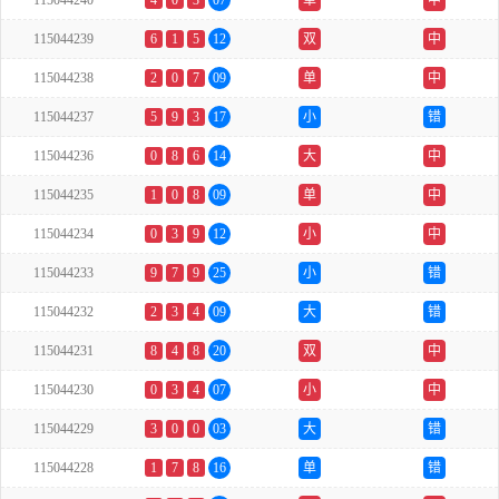
115044240
4
0
3
07
单
中
115044239
6
1
5
12
双
中
115044238
2
0
7
09
单
中
115044237
5
9
3
17
小
错
115044236
0
8
6
14
大
中
115044235
1
0
8
09
单
中
115044234
0
3
9
12
小
中
115044233
9
7
9
25
小
错
115044232
2
3
4
09
大
错
115044231
8
4
8
20
双
中
115044230
0
3
4
07
小
中
115044229
3
0
0
03
大
错
115044228
1
7
8
16
单
错