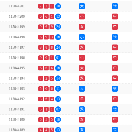
115044201
7
2
1
10
大
错
115044200
6
6
1
13
小
中
115044199
9
6
9
24
双
中
115044198
6
9
3
18
小
错
115044197
8
8
8
24
双
中
115044196
0
0
1
01
小
中
115044195
6
6
6
18
大
中
115044194
7
2
5
14
双
中
115044193
5
0
6
11
大
错
115044192
3
6
4
13
单
中
115044191
5
1
1
07
双
错
115044190
6
5
5
16
双
中
115044189
4
4
5
13
双
错