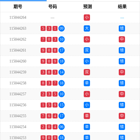
期号
号码
预测
结果
115044264
---
小
---
115044263
5
3
1
09
大
错
115044262
7
0
3
10
小
中
115044261
9
0
8
17
双
错
115044260
9
0
9
18
小
错
115044259
3
8
3
14
双
中
115044258
8
3
7
18
单
错
115044257
2
3
5
10
小
中
115044256
1
5
9
15
小
错
115044255
7
6
4
17
单
中
115044254
2
0
4
06
单
错
115044253
9
0
9
18
单
错