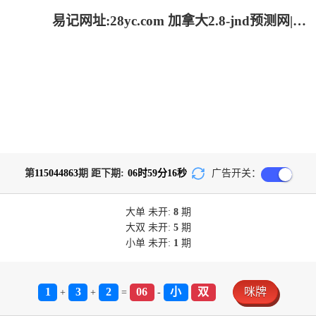
易记网址:28yc.com 加拿大2.8-jnd预测网|PC2.8预测走势|加拿大预测28在线预测官网_专注研究加拿大预测!
第
115044863
期 距下期:
06
时
59
分
16
秒
广告开关：
大单
未开:
8
期
大双
未开:
5
期
小单
未开:
1
期
1
3
2
06
小
双
咪牌
+
+
=
-