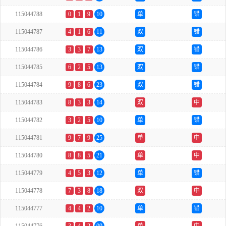
115044788
0
1
9
10
单
错
115044787
4
1
6
11
双
错
115044786
3
3
7
13
双
错
115044785
6
2
5
13
双
错
115044784
9
8
6
23
双
错
115044783
8
3
3
14
双
中
115044782
3
2
5
10
单
错
115044781
9
7
9
25
单
中
115044780
8
8
5
21
单
中
115044779
4
5
3
12
单
错
115044778
7
3
8
18
双
中
115044777
4
4
2
10
单
错