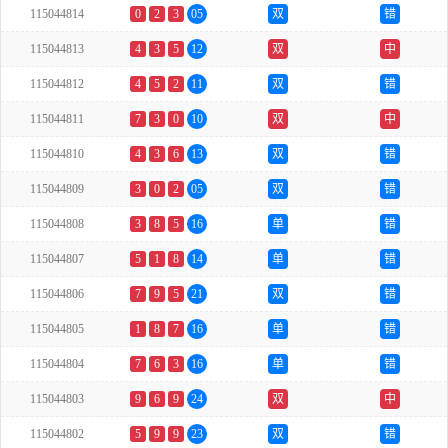
115044814
0
2
3
05
双
错
115044813
4
3
5
12
双
中
115044812
4
5
2
11
双
错
115044811
7
3
0
10
双
中
115044810
4
3
6
13
双
错
115044809
3
0
2
05
双
错
115044808
3
8
5
16
单
错
115044807
5
1
8
14
单
错
115044806
7
9
5
21
双
错
115044805
1
8
7
16
单
错
115044804
7
6
3
16
单
错
115044803
9
6
9
24
双
中
115044802
5
9
9
23
双
错