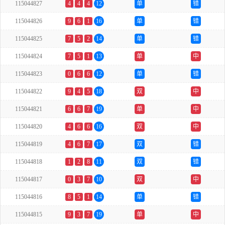
115044827
4
4
4
12
单
错
115044826
9
6
1
16
单
错
115044825
7
5
2
14
单
错
115044824
7
5
1
13
单
中
115044823
0
6
6
12
单
错
115044822
9
4
5
18
双
中
115044821
6
6
7
19
单
中
115044820
4
6
6
16
双
中
115044819
4
6
7
17
双
错
115044818
1
2
8
11
双
错
115044817
0
3
7
10
双
中
115044816
8
5
1
14
单
错
115044815
9
3
7
19
单
中