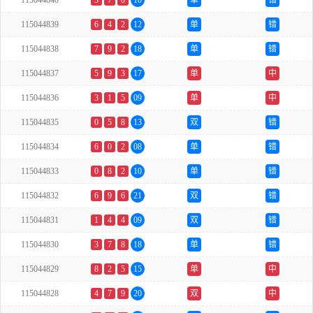
115044840
3
7
0
10
单
错
115044839
6
4
2
12
单
错
115044838
7
9
2
18
单
错
115044837
5
9
3
17
单
中
115044836
3
1
5
09
单
中
115044835
0
5
8
13
双
错
115044834
6
0
2
08
单
错
115044833
0
8
2
10
单
错
115044832
6
9
6
21
双
错
115044831
1
4
4
09
双
错
115044830
3
7
8
18
单
错
115044829
8
2
5
15
单
中
115044828
4
7
9
20
双
中