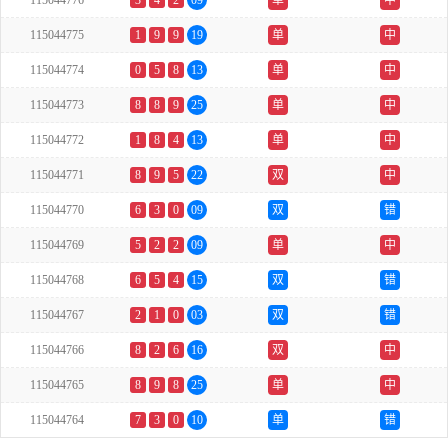
115044776
3
4
2
09
单
中
115044775
1
9
9
19
单
中
115044774
0
5
8
13
单
中
115044773
8
8
9
25
单
中
115044772
1
8
4
13
单
中
115044771
8
9
5
22
双
中
115044770
6
3
0
09
双
错
115044769
5
2
2
09
单
中
115044768
6
5
4
15
双
错
115044767
2
1
0
03
双
错
115044766
8
2
6
16
双
中
115044765
8
9
8
25
单
中
115044764
7
3
0
10
单
错