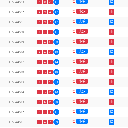
小单
115044683
3
0
8
11
殺
错
小双
115044682
4
9
4
17
殺
中
大单
115044681
3
9
5
17
殺
错
大双
115044680
7
2
2
11
殺
中
小单
115044679
2
4
0
06
殺
中
大双
115044678
4
4
8
16
殺
错
小单
115044677
8
4
2
14
殺
中
大单
115044676
3
3
4
10
殺
中
小单
115044675
7
7
9
23
殺
中
大双
115044674
9
3
6
18
殺
错
小单
115044673
8
6
6
20
殺
中
小单
115044672
8
2
1
11
殺
错
小单
115044671
0
4
5
09
殺
错