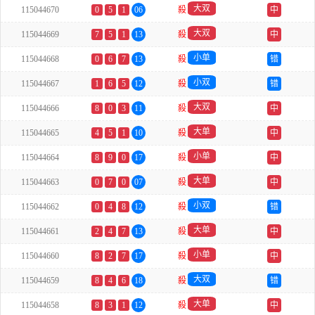
大双
115044670
0
5
1
06
殺
中
大双
115044669
7
5
1
13
殺
中
小单
115044668
0
6
7
13
殺
错
小双
115044667
1
6
5
12
殺
错
大双
115044666
8
0
3
11
殺
中
大单
115044665
4
5
1
10
殺
中
小单
115044664
8
9
0
17
殺
中
大单
115044663
0
7
0
07
殺
中
小双
115044662
0
4
8
12
殺
错
大单
115044661
2
4
7
13
殺
中
小单
115044660
8
2
7
17
殺
中
大双
115044659
8
4
6
18
殺
错
大单
115044658
8
3
1
12
殺
中