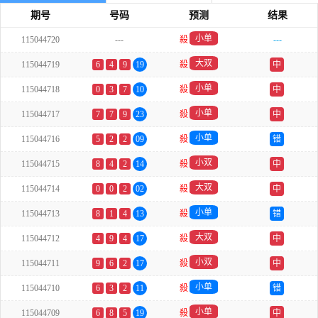
期号
号码
预测
结果
小单
115044720
---
殺
---
大双
115044719
6
4
9
19
殺
中
小单
115044718
0
3
7
10
殺
中
小单
115044717
7
7
9
23
殺
中
小单
115044716
5
2
2
09
殺
错
小双
115044715
8
4
2
14
殺
中
大双
115044714
0
0
2
02
殺
中
小单
115044713
8
1
4
13
殺
错
大双
115044712
4
9
4
17
殺
中
小双
115044711
9
6
2
17
殺
中
小单
115044710
6
3
2
11
殺
错
小单
115044709
6
8
5
19
殺
中