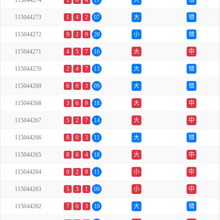
115044274
1
6
4
11
大
错
115044273
1
4
2
07
大
错
115044272
9
2
9
20
小
错
115044271
4
5
7
16
大
中
115044270
2
4
7
13
大
错
115044269
6
0
3
09
大
错
115044268
3
6
9
18
大
中
115044267
5
2
7
14
大
中
115044266
8
0
3
11
大
错
115044265
8
6
4
18
大
中
115044264
0
2
9
11
小
中
115044263
5
3
1
09
小
中
115044262
7
0
3
10
大
错