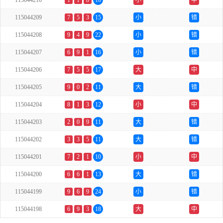
115044210
1
1
8
10
小
中
115044209
7
5
3
15
小
错
115044208
9
4
9
22
小
错
115044207
6
9
1
16
小
错
115044206
7
5
5
17
大
中
115044205
9
0
2
11
大
错
115044204
8
1
3
12
小
中
115044203
2
0
9
11
大
错
115044202
3
3
5
11
大
错
115044201
7
2
1
10
小
中
115044200
6
6
1
13
大
错
115044199
9
6
9
24
小
错
115044198
6
9
3
18
大
中