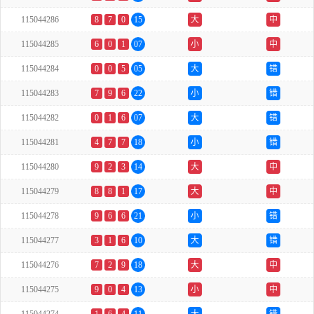
115044286
8
7
0
15
大
中
115044285
6
0
1
07
小
中
115044284
0
0
5
05
大
错
115044283
7
9
6
22
小
错
115044282
0
1
6
07
大
错
115044281
4
7
7
18
小
错
115044280
9
2
3
14
大
中
115044279
8
8
1
17
大
中
115044278
9
6
6
21
小
错
115044277
3
1
6
10
大
错
115044276
7
2
9
18
大
中
115044275
9
0
4
13
小
中