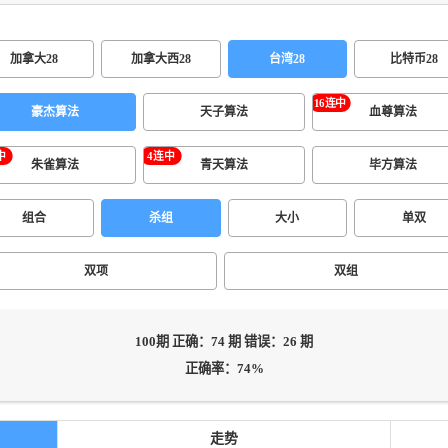
加拿大28
加拿大西28
台湾28
比特币28
豪杰算法
天子算法
血尊算法
朱雀算法
青天算法
毕方算法
组合
杀组
大小
单双
双项
双组
100期 正确：74 期 错误：26 期
正确率：74%
走势