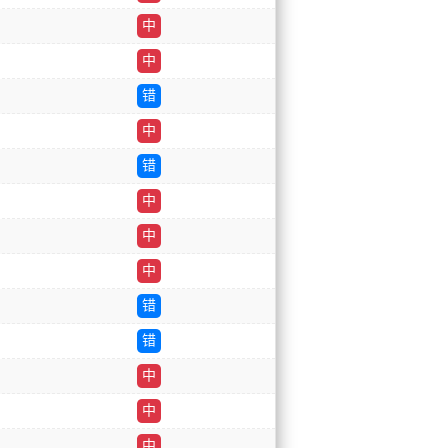
中
中
错
中
错
中
中
中
错
错
中
中
中