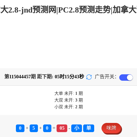
第
115044457
期 距下期:
05
时
15
分
43
秒
广告开关：
大单
未开:
1
期
大双
未开:
3
期
小双
未开:
2
期
0
+
5
+
0
=
05
-
小
单
咪牌