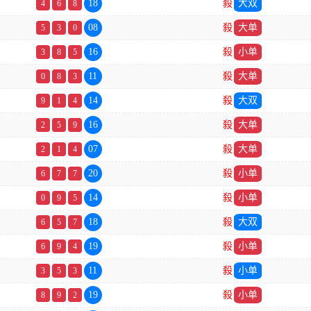
18
殺
大双
4
6
8
08
殺
大单
5
3
0
16
殺
小单
3
8
5
11
殺
大单
0
8
3
14
殺
大双
9
1
4
16
殺
大单
2
5
9
07
殺
大单
2
1
4
20
殺
小单
6
7
7
14
殺
小单
0
9
5
18
殺
大双
6
5
7
19
殺
小单
6
9
4
11
殺
小单
3
5
3
19
殺
小单
8
9
2