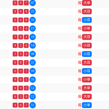
07
殺
大单
0
0
7
25
殺
大双
9
8
8
10
殺
小双
0
4
6
15
殺
小单
6
5
4
19
殺
大双
7
9
3
14
殺
小双
9
5
0
08
殺
小双
2
3
3
21
殺
大双
6
8
7
10
殺
小双
0
3
7
16
殺
小单
9
6
1
12
殺
大单
6
1
5
12
殺
大单
6
2
4
11
殺
小单
4
0
7