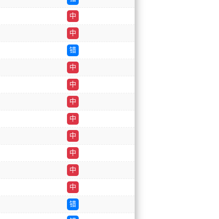
中
中
错
中
中
中
中
中
中
中
中
错