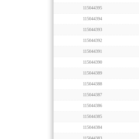
115044395
115044394
115044393
115044392
115044391
115044390
115044389
115044388
115044387
115044386
115044385
115044384
115044383