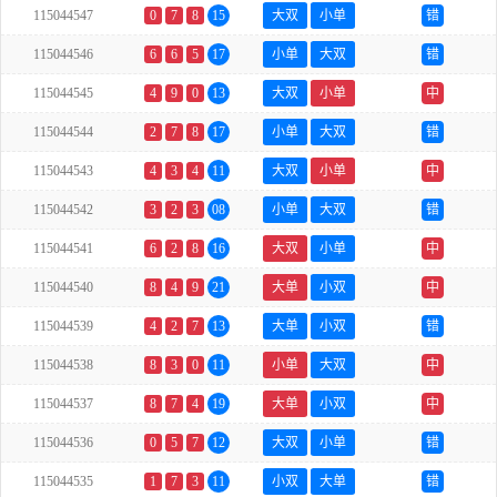
115044547
0
7
8
15
大双
小单
错
115044546
6
6
5
17
小单
大双
错
115044545
4
9
0
13
大双
小单
中
115044544
2
7
8
17
小单
大双
错
115044543
4
3
4
11
大双
小单
中
115044542
3
2
3
08
小单
大双
错
115044541
6
2
8
16
大双
小单
中
115044540
8
4
9
21
大单
小双
中
115044539
4
2
7
13
大单
小双
错
115044538
8
3
0
11
小单
大双
中
115044537
8
7
4
19
大单
小双
中
115044536
0
5
7
12
大双
小单
错
115044535
1
7
3
11
小双
大单
错