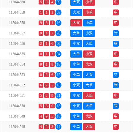
115044560
5
0
4
09
大双
小单
中
115044559
1
1
1
03
大双
小单
中
115044558
9
6
1
16
大双
小单
中
115044557
9
4
7
20
大单
小双
错
115044556
2
1
6
09
小双
大单
错
115044555
0
1
3
04
大单
小双
中
115044554
9
1
8
18
小单
大双
中
115044553
0
6
6
12
小单
大双
错
115044552
6
2
5
13
小双
大单
错
115044551
5
7
9
21
小双
大单
中
115044550
5
8
0
13
小双
大单
错
115044549
4
9
5
18
小单
大双
中
115044548
4
2
8
14
小单
大双
中