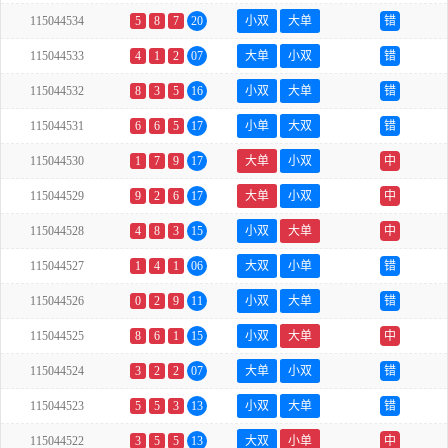
115044534
5
8
7
20
小双
大单
错
115044533
4
1
2
07
大单
小双
错
115044532
8
3
5
16
小双
大单
错
115044531
6
6
5
17
小单
大双
错
115044530
1
7
9
17
大单
小双
中
115044529
9
2
6
17
大单
小双
中
115044528
4
8
3
15
小双
大单
中
115044527
1
4
1
06
大双
小单
错
115044526
0
2
9
11
小双
大单
错
115044525
8
6
1
15
小双
大单
中
115044524
3
2
2
07
大单
小双
错
115044523
5
5
3
13
小双
大单
错
115044522
3
5
5
13
大双
小单
中