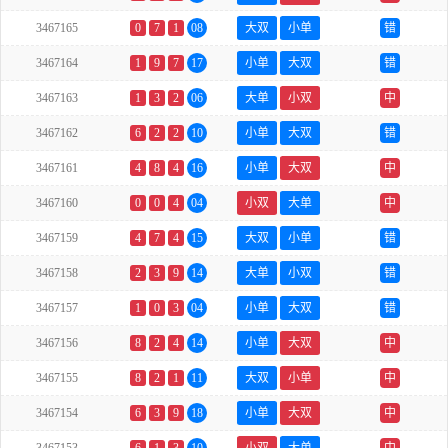
3467165
0
7
1
08
大双
小单
错
3467164
1
9
7
17
小单
大双
错
3467163
1
3
2
06
大单
小双
中
3467162
6
2
2
10
小单
大双
错
3467161
4
8
4
16
小单
大双
中
3467160
0
0
4
04
小双
大单
中
3467159
4
7
4
15
大双
小单
错
3467158
2
3
9
14
大单
小双
错
3467157
1
0
3
04
小单
大双
错
3467156
8
2
4
14
小单
大双
中
3467155
8
2
1
11
大双
小单
中
3467154
6
3
9
18
小单
大双
中