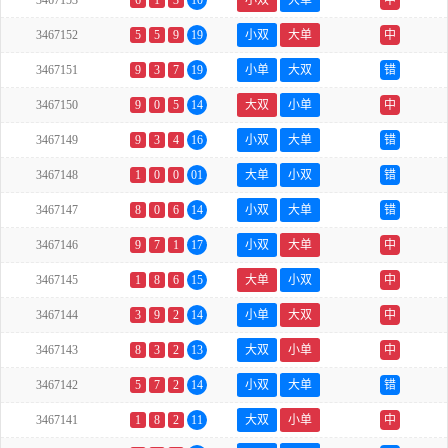
3467153
6
1
3
10
小双
大单
中
3467152
5
5
9
19
小双
大单
中
3467151
9
3
7
19
小单
大双
错
3467150
9
0
5
14
大双
小单
中
3467149
9
3
4
16
小双
大单
错
3467148
1
0
0
01
大单
小双
错
3467147
8
0
6
14
小双
大单
错
3467146
9
7
1
17
小双
大单
中
3467145
1
8
6
15
大单
小双
中
3467144
3
9
2
14
小单
大双
中
3467143
8
3
2
13
大双
小单
中
3467142
5
7
2
14
小双
大单
错
3467141
1
8
2
11
大双
小单
中