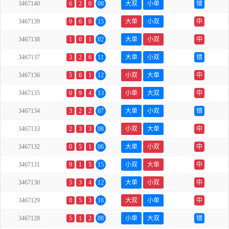
3467140
6
2
0
08
大双
小单
错
3467139
9
6
0
15
大单
小双
中
3467138
1
0
1
02
大单
小双
中
3467137
3
2
6
11
大单
小双
错
3467136
5
6
1
12
小双
大单
中
3467135
0
9
4
13
小单
大双
中
3467134
3
2
2
07
大单
小双
错
3467133
2
3
3
08
小双
大单
中
3467132
0
5
1
06
大单
小双
中
3467131
9
1
5
15
小双
大单
中
3467130
5
3
4
12
大单
小双
中
3467129
8
5
3
16
大双
小单
中
3467128
5
1
2
08
小单
大双
错