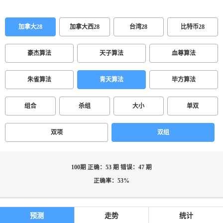
加拿大28
加拿大西28
台湾28
比特币28
豪杰算法
天子算法
血尊算法
朱雀算法
青天算法
毕方算法
组合
杀组
大小
单双
双项
双组
100期 正确：53 期 错误：47 期
正确率：53%
预测
走势
统计