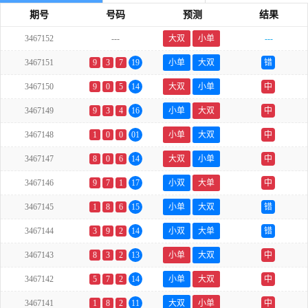
期号
号码
预测
结果
3467152
---
大双
小单
---
3467151
9
3
7
19
小单
大双
错
3467150
9
0
5
14
大双
小单
中
3467149
9
3
4
16
小单
大双
中
3467148
1
0
0
01
小单
大双
中
3467147
8
0
6
14
大双
小单
中
3467146
9
7
1
17
小双
大单
中
3467145
1
8
6
15
小单
大双
错
3467144
3
9
2
14
小双
大单
错
3467143
8
3
2
13
小单
大双
中
3467142
5
7
2
14
小单
大双
中
3467141
1
8
2
11
大双
小单
中