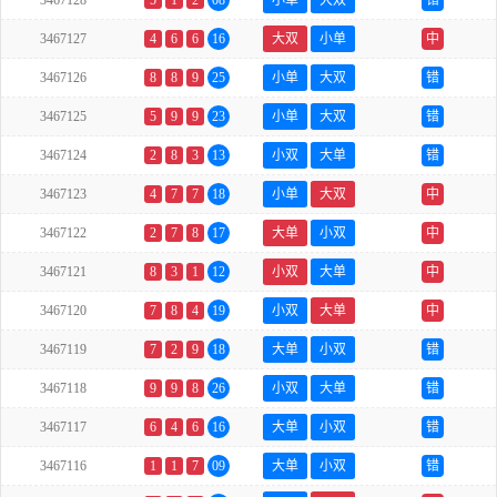
3467128
5
1
2
08
小单
大双
错
3467127
4
6
6
16
大双
小单
中
3467126
8
8
9
25
小单
大双
错
3467125
5
9
9
23
小单
大双
错
3467124
2
8
3
13
小双
大单
错
3467123
4
7
7
18
小单
大双
中
3467122
2
7
8
17
大单
小双
中
3467121
8
3
1
12
小双
大单
中
3467120
7
8
4
19
小双
大单
中
3467119
7
2
9
18
大单
小双
错
3467118
9
9
8
26
小双
大单
错
3467117
6
4
6
16
大单
小双
错
3467116
1
1
7
09
大单
小双
错