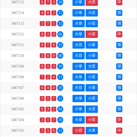
3467115
6
7
3
16
小单
大双
中
3467114
4
9
2
15
小单
大双
错
3467113
5
7
1
13
大单
小双
错
3467112
0
2
4
06
大单
小双
中
3467111
9
7
9
25
大双
小单
错
3467110
2
6
0
08
大双
小单
错
3467109
6
1
3
10
小单
大双
错
3467108
7
2
4
13
大单
小双
错
3467107
0
4
6
10
大双
小单
错
3467106
3
1
7
11
大单
小双
错
3467105
0
3
1
04
小单
大双
错
3467104
2
1
7
10
大单
小双
中
3467103
1
5
6
12
小双
大单
中