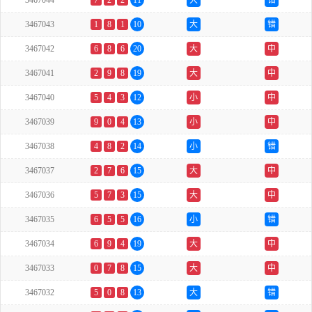
3467044
7
2
2
11
大
错
3467043
1
8
1
10
大
错
3467042
6
8
6
20
大
中
3467041
2
9
8
19
大
中
3467040
5
4
3
12
小
中
3467039
9
0
4
13
小
中
3467038
4
8
2
14
小
错
3467037
2
7
6
15
大
中
3467036
5
7
3
15
大
中
3467035
6
5
5
16
小
错
3467034
6
9
4
19
大
中
3467033
0
7
8
15
大
中
3467032
5
0
8
13
大
错