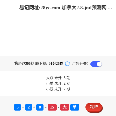
易记网址:28yc.com 加拿大2.8-jnd预测网|PC2.8预测走势|加拿大预测28在线预测官网_专注研究加拿大预测!
第
3467306
期 距下期:
01
分
26
秒
广告开关：
大双
未开:
3
期
小单
未开:
2
期
小双
未开:
7
期
5
2
8
15
大
单
咪牌
+
+
=
-