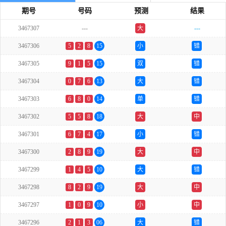
期号
号码
预测
结果
3467307
---
大
---
3467306
5
2
8
15
小
错
3467305
9
1
5
15
双
错
3467304
0
7
6
13
大
错
3467303
6
8
0
14
单
错
3467302
5
5
8
18
大
中
3467301
6
7
4
17
小
错
3467300
2
8
9
19
大
中
3467299
1
4
5
10
大
错
3467298
8
2
9
19
大
中
3467297
1
0
9
10
小
中
3467296
2
1
3
06
大
错