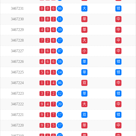
3467231
0
0
6
06
大
错
3467230
1
8
2
11
单
中
3467229
4
9
6
19
单
中
3467228
7
2
8
17
大
中
3467227
1
6
0
07
小
中
3467226
4
6
6
16
单
错
3467225
5
6
3
14
单
错
3467224
1
1
4
06
双
中
3467223
3
7
2
12
单
错
3467222
9
4
7
20
大
中
3467221
9
1
7
17
双
错
3467220
9
3
5
17
单
中