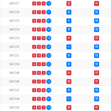
3467257
6
2
4
12
双
中
3467256
9
7
1
17
双
错
3467255
0
7
0
07
大
错
3467254
0
9
7
16
单
错
3467253
3
7
9
19
大
中
3467252
2
9
4
15
小
错
3467251
6
4
2
12
单
错
3467250
4
3
4
11
双
错
3467249
2
9
3
14
大
中
3467248
5
4
4
13
单
中
3467247
4
4
8
16
单
错
3467246
5
8
4
17
小
错
3467245
4
8
3
15
单
中