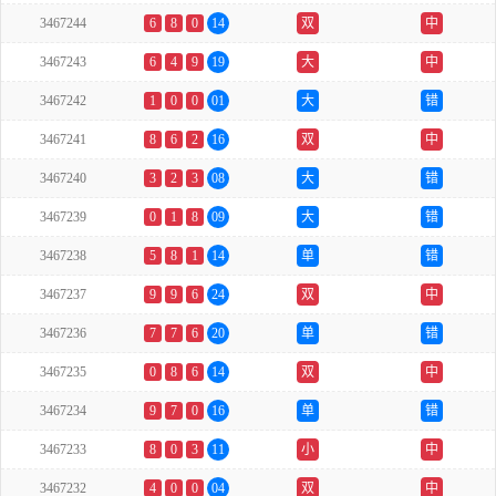
3467244
6
8
0
14
双
中
3467243
6
4
9
19
大
中
3467242
1
0
0
01
大
错
3467241
8
6
2
16
双
中
3467240
3
2
3
08
大
错
3467239
0
1
8
09
大
错
3467238
5
8
1
14
单
错
3467237
9
9
6
24
双
中
3467236
7
7
6
20
单
错
3467235
0
8
6
14
双
中
3467234
9
7
0
16
单
错
3467233
8
0
3
11
小
中
3467232
4
0
0
04
双
中