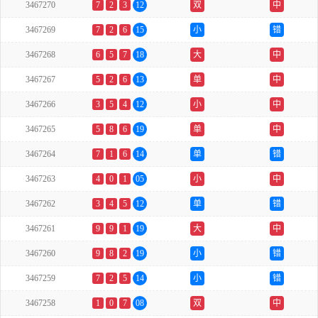
3467270
7
2
3
12
双
中
3467269
7
2
6
15
小
错
3467268
6
5
7
18
大
中
3467267
5
2
6
13
单
中
3467266
3
5
4
12
小
中
3467265
5
8
6
19
单
中
3467264
7
1
6
14
单
错
3467263
4
0
1
05
小
中
3467262
3
4
5
12
单
错
3467261
9
9
1
19
大
中
3467260
9
8
2
19
小
错
3467259
7
2
5
14
小
错
3467258
1
0
7
08
双
中