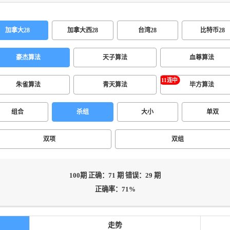
加拿大28
加拿大西28
台湾28
比特币28
豪杰算法
天子算法
血尊算法
朱雀算法
青天算法
毕方算法
组合
杀组
大小
单双
双项
双组
100期 正确：71 期 错误：29 期
正确率：71%
走势