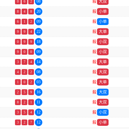
08
殺
大双
0
6
2
20
殺
小单
8
4
8
09
殺
小单
6
1
2
22
殺
大单
9
9
4
18
殺
小双
0
9
9
09
殺
小双
9
0
0
14
殺
大单
3
7
4
08
殺
大双
4
2
2
03
殺
大单
1
0
2
16
殺
大双
2
5
9
11
殺
大双
8
2
1
12
殺
小双
3
5
4
12
殺
小单
3
2
7