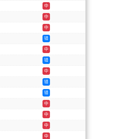
中
中
中
错
中
错
中
错
错
中
中
中
中