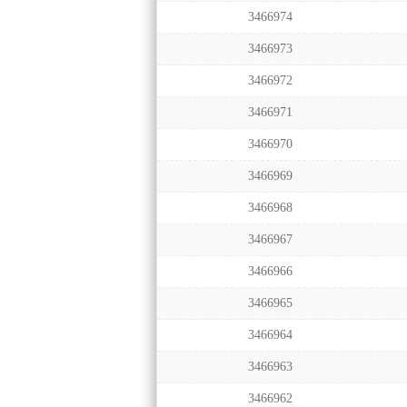
3466974
3466973
3466972
3466971
3466970
3466969
3466968
3466967
3466966
3466965
3466964
3466963
3466962