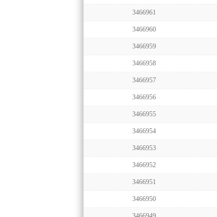
3466961
3466960
3466959
3466958
3466957
3466956
3466955
3466954
3466953
3466952
3466951
3466950
3466949