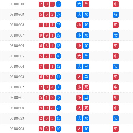
08100810
2
0
5
07
大
单
中
08100809
5
0
2
07
大
双
错
08100808
1
1
1
03
小
双
中
08100807
9
9
1
19
小
双
错
08100806
6
3
4
13
小
双
中
08100805
5
7
6
18
大
单
中
08100804
7
4
1
12
大
单
错
08100803
6
0
8
14
大
单
中
08100802
2
0
4
06
小
双
中
08100801
5
1
2
08
小
单
中
08100800
5
9
8
22
大
双
中
08100799
2
8
3
13
大
双
错
08100798
9
8
2
19
大
双
中