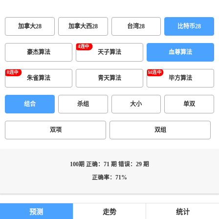
加拿大28
加拿大西28
台湾28
比特币28
豪杰算法
天子算法
血尊算法
朱雀算法
青天算法
毕方算法
组合
杀组
大小
单双
双项
双组
100期 正确：71 期 错误：29 期
正确率：71%
预测
走势
统计