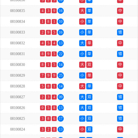
08100836
3
2
5
10
小
单
中
08100835
4
3
9
16
大
单
中
08100834
1
8
1
10
小
单
中
08100833
2
9
5
16
小
单
错
08100832
4
5
4
13
大
单
中
08100831
8
9
5
22
小
单
错
08100830
8
1
5
14
大
双
中
08100829
7
9
9
25
小
单
中
08100828
5
8
1
14
大
单
中
08100827
2
3
4
09
大
双
错
08100826
0
5
8
13
大
双
错
08100825
3
8
6
17
小
双
错
08100824
3
2
8
13
小
双
中