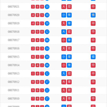
08070921
5
4
9
18
大
双
中
08070920
4
9
5
18
小
单
错
08070919
4
9
5
18
大
单
中
08070918
4
0
8
12
大
双
中
08070917
0
4
2
06
小
单
中
08070916
2
9
3
14
大
双
中
08070915
6
3
7
16
小
单
错
08070914
0
4
2
06
小
单
中
08070913
1
4
7
12
大
双
中
08070912
9
0
8
17
大
单
中
08070911
9
8
5
22
大
双
中
08070910
7
4
6
17
大
单
中