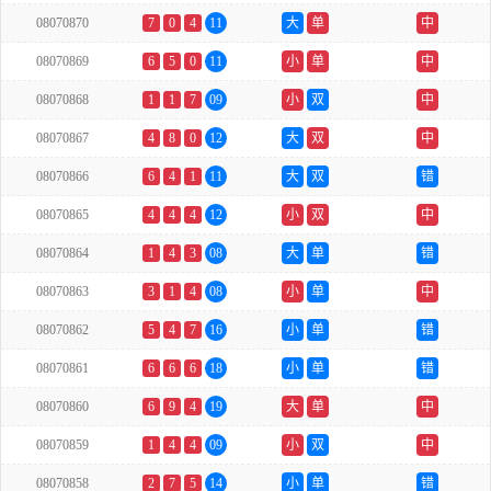
08070870
7
0
4
11
大
单
中
08070869
6
5
0
11
小
单
中
08070868
1
1
7
09
小
双
中
08070867
4
8
0
12
大
双
中
08070866
6
4
1
11
大
双
错
08070865
4
4
4
12
小
双
中
08070864
1
4
3
08
大
单
错
08070863
3
1
4
08
小
单
中
08070862
5
4
7
16
小
单
错
08070861
6
6
6
18
小
单
错
08070860
6
9
4
19
大
单
中
08070859
1
4
4
09
小
双
中
08070858
2
7
5
14
小
单
错