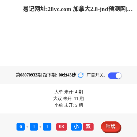
易记网址:28yc.com 加拿大2.8-jnd预测网|PC2.8预测走势|加拿大预测28在线预测官网_专注研究加拿大预测!
第
08070932
期 距下期:
00
分
43
秒
广告开关：
大单
未开:
4
期
大双
未开:
11
期
小单
未开:
5
期
6
1
1
08
小
双
咪牌
+
+
=
-