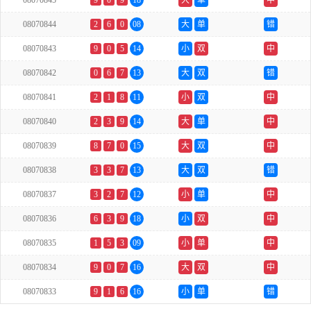
08070845
9
0
9
18
大
单
中
08070844
2
6
0
08
大
单
错
08070843
9
0
5
14
小
双
中
08070842
0
6
7
13
大
双
错
08070841
2
1
8
11
小
双
中
08070840
2
3
9
14
大
单
中
08070839
8
7
0
15
大
双
中
08070838
3
3
7
13
大
双
错
08070837
3
2
7
12
小
单
中
08070836
6
3
9
18
小
双
中
08070835
1
5
3
09
小
单
中
08070834
9
0
7
16
大
双
中
08070833
9
1
6
16
小
单
错