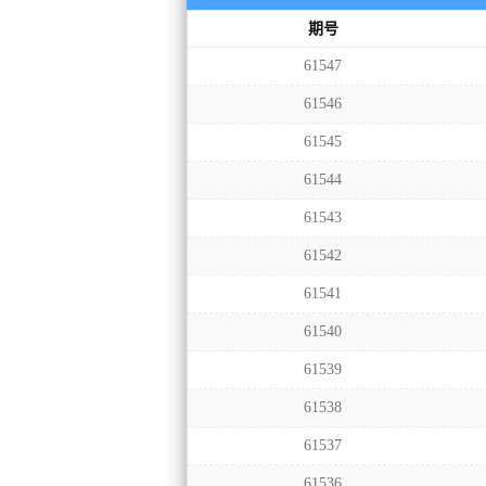
期号
61547
61546
61545
61544
61543
61542
61541
61540
61539
61538
61537
61536