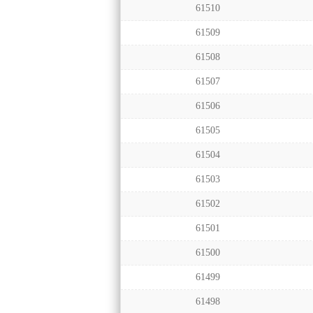
61510
61509
61508
61507
61506
61505
61504
61503
61502
61501
61500
61499
61498