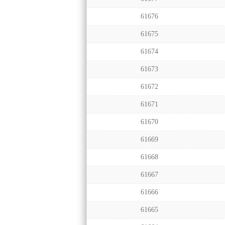
61676
61675
61674
61673
61672
61671
61670
61669
61668
61667
61666
61665