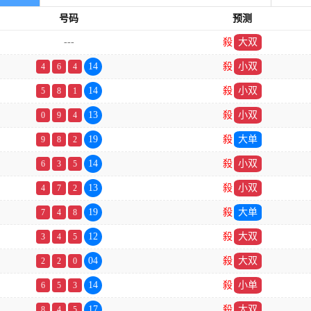
号码
预测
---
殺
大双
14
殺
小双
4
6
4
14
殺
小双
5
8
1
13
殺
小双
0
9
4
19
殺
大单
9
8
2
14
殺
小双
6
3
5
13
殺
小双
4
7
2
19
殺
大单
7
4
8
12
殺
大双
3
4
5
04
殺
大双
2
2
0
14
殺
小单
6
5
3
17
殺
大双
8
4
5