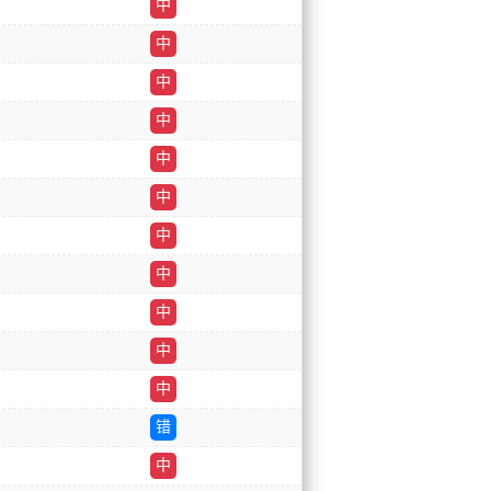
中
中
中
中
中
中
中
中
中
中
中
错
中