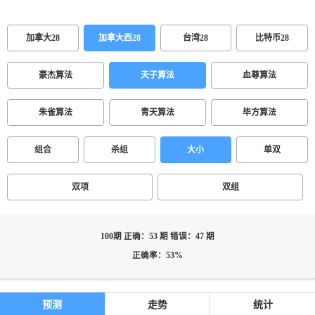
加拿大28
加拿大西28
台湾28
比特币28
豪杰算法
天子算法
血尊算法
朱雀算法
青天算法
毕方算法
组合
杀组
大小
单双
双项
双组
100期 正确：53 期 错误：47 期
正确率：53%
预测
走势
统计