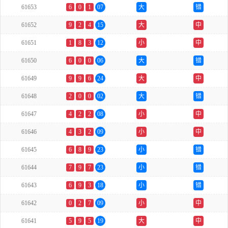
61653
6
0
1
07
大
错
61652
9
2
4
15
大
中
61651
1
8
3
12
小
中
61650
6
0
0
06
大
错
61649
9
9
6
24
大
中
61648
2
0
0
02
大
错
61647
4
2
2
08
小
中
61646
4
3
2
09
小
中
61645
6
8
9
23
小
错
61644
7
9
7
23
小
错
61643
6
9
3
18
小
错
61642
0
2
7
09
小
中
61641
5
9
5
19
大
中