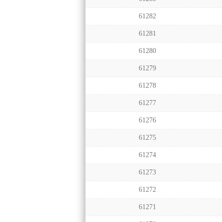
61282
61281
61280
61279
61278
61277
61276
61275
61274
61273
61272
61271