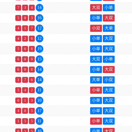
14
大双
小单
7
3
4
16
小单
大双
5
8
3
12
小双
大单
4
1
7
12
小单
大双
4
2
6
19
小单
大双
5
6
8
15
大双
小单
6
0
9
14
小单
大双
6
0
8
14
大单
小双
1
7
6
11
小单
大双
5
4
2
10
小单
大双
6
1
3
17
小单
大双
4
8
5
11
小单
大双
1
5
5
16
小单
大双
6
5
5