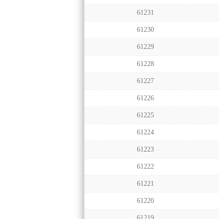
61231
61230
61229
61228
61227
61226
61225
61224
61223
61222
61221
61220
61219