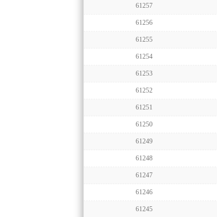
61257
61256
61255
61254
61253
61252
61251
61250
61249
61248
61247
61246
61245