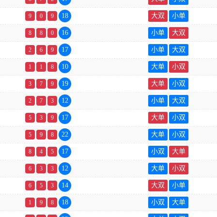
18
大双
小单
9
0
9
16
小单
大双
8
8
0
17
小单
大双
2
6
9
10
大单
小双
1
1
8
19
大单
小双
3
7
9
12
小单
大双
2
7
3
17
大单
小双
5
3
9
22
大单
小双
5
9
8
17
小双
大单
8
4
5
12
大单
小双
6
3
3
14
大双
小单
6
5
3
18
小双
大单
1
9
8