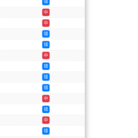
错
中
中
错
错
中
错
错
错
中
错
中
错