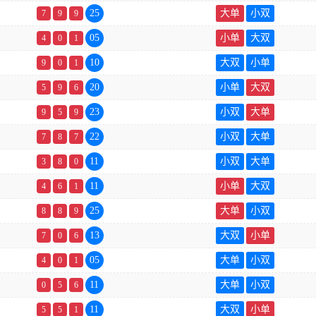
25
大单
小双
7
9
9
05
小单
大双
4
0
1
10
大双
小单
9
0
1
20
小单
大双
5
9
6
23
小双
大单
9
5
9
22
小双
大单
7
8
7
11
小双
大单
3
8
0
11
小单
大双
4
6
1
25
大单
小双
8
8
9
13
大双
小单
7
0
6
05
大单
小双
4
0
1
11
大单
小双
0
5
6
11
大双
小单
5
5
1