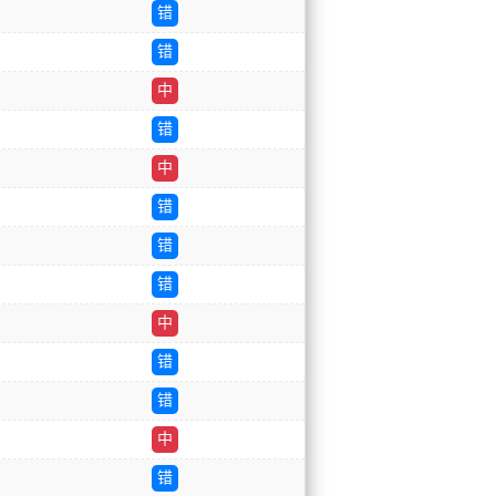
错
错
中
错
中
错
错
错
中
错
错
中
错