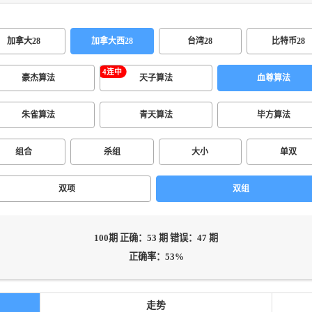
加拿大28
加拿大西28
台湾28
比特币28
豪杰算法
天子算法
血尊算法
朱雀算法
青天算法
毕方算法
组合
杀组
大小
单双
双项
双组
100期 正确：53 期 错误：47 期
正确率：53%
走势