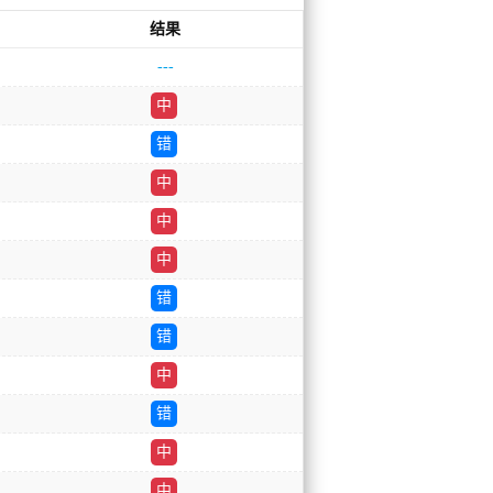
结果
---
中
错
中
中
中
错
错
中
错
中
中