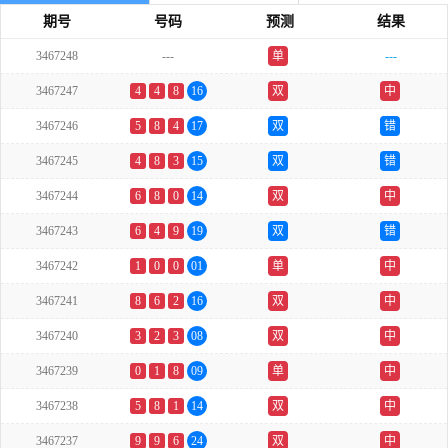
期号
号码
预测
结果
3467248
---
单
---
3467247
4
4
8
16
双
中
3467246
5
8
4
17
双
错
3467245
4
8
3
15
双
错
3467244
6
8
0
14
双
中
3467243
6
4
9
19
双
错
3467242
1
0
0
01
单
中
3467241
8
6
2
16
双
中
3467240
3
2
3
08
双
中
3467239
0
1
8
09
单
中
3467238
5
8
1
14
双
中
3467237
9
9
6
24
双
中