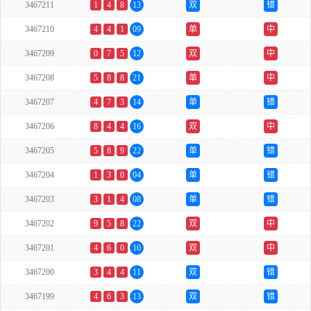
3467211
1
4
8
13
双
错
3467210
4
4
1
09
单
中
3467209
0
7
5
12
双
中
3467208
5
8
8
21
单
中
3467207
4
7
3
14
单
错
3467206
8
4
4
16
双
中
3467205
5
8
9
22
单
错
3467204
1
3
0
04
单
错
3467203
3
1
4
08
单
错
3467202
9
5
8
22
双
中
3467201
4
6
0
10
双
中
3467200
3
4
4
11
双
错
3467199
4
6
3
13
双
错