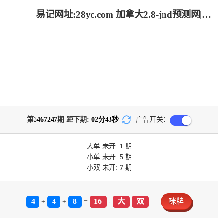
易记网址:28yc.com 加拿大2.8-jnd预测网|PC2.8预测走势|加拿大预测28在线预测官网_专注研究加拿大预测!
第
3467247
期 距下期:
02
分
43
秒
广告开关：
大单
未开:
1
期
小单
未开:
5
期
小双
未开:
7
期
4
4
8
16
大
双
咪牌
+
+
=
-