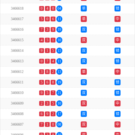
3466618
0
4
0
04
单
错
3466617
5
0
6
11
单
中
3466616
7
3
9
19
双
错
3466615
4
5
1
10
双
中
3466614
9
1
5
15
双
错
3466613
0
7
4
11
双
错
3466612
3
8
2
13
单
中
3466611
5
6
8
19
双
错
3466610
9
5
7
21
双
错
3466609
2
3
5
10
双
中
3466608
6
9
2
17
双
错
3466607
7
1
0
08
双
中