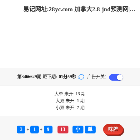
易记网址:28yc.com 加拿大2.8-jnd预测网|PC2.8预测走势|加拿大预测28在线预测官网_专注研究加拿大预测!
第
3466629
期 距下期:
01
分
59
秒
广告开关：
大单
未开:
13
期
大双
未开:
1
期
小双
未开:
7
期
3
1
9
13
小
单
咪牌
+
+
=
-