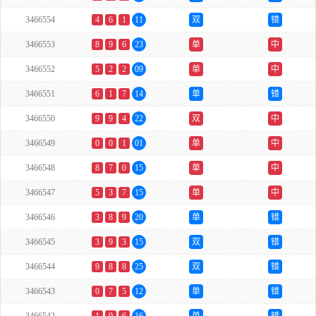
3466554
4
6
1
11
双
错
3466553
8
9
6
23
单
中
3466552
5
2
2
09
单
中
3466551
6
1
7
14
单
错
3466550
9
9
4
22
双
中
3466549
0
0
1
01
单
中
3466548
8
7
0
15
单
中
3466547
5
3
7
15
单
中
3466546
3
8
9
20
单
错
3466545
3
9
3
15
双
错
3466544
9
8
8
25
双
错
3466543
0
7
5
12
单
错