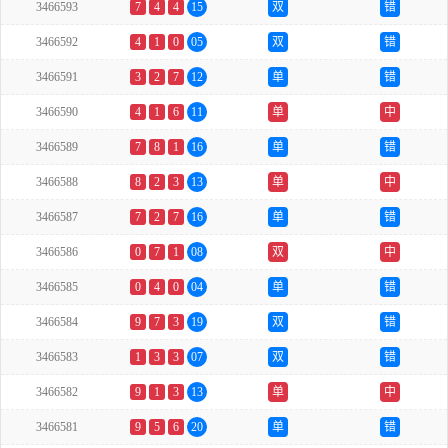
3466593
7
4
4
15
双
错
3466592
4
1
0
05
双
错
3466591
3
2
7
12
单
错
3466590
4
1
6
11
单
中
3466589
7
8
1
16
单
错
3466588
8
2
3
13
单
中
3466587
7
2
7
16
单
错
3466586
0
7
1
08
双
中
3466585
0
4
0
04
单
错
3466584
9
7
3
19
双
错
3466583
1
3
3
07
双
错
3466582
9
1
3
13
单
中
3466581
9
5
6
20
单
错