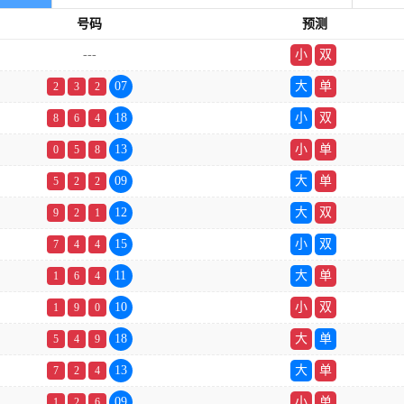
号码
预测
---
小
双
07
大
单
2
3
2
18
小
双
8
6
4
13
小
单
0
5
8
09
大
单
5
2
2
12
大
双
9
2
1
15
小
双
7
4
4
11
大
单
1
6
4
10
小
双
1
9
0
18
大
单
5
4
9
13
大
单
7
2
4
09
小
单
1
2
6