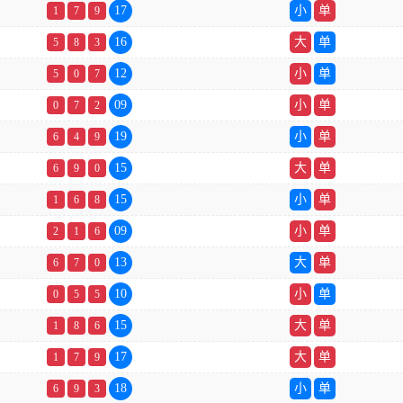
17
小
单
1
7
9
16
大
单
5
8
3
12
小
单
5
0
7
09
小
单
0
7
2
19
小
单
6
4
9
15
大
单
6
9
0
15
小
单
1
6
8
09
小
单
2
1
6
13
大
单
6
7
0
10
小
单
0
5
5
15
大
单
1
8
6
17
大
单
1
7
9
18
小
单
6
9
3