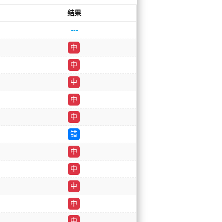
结果
---
中
中
中
中
中
错
中
中
中
中
中