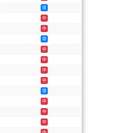
错
中
中
错
中
中
中
中
错
中
中
中
中