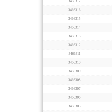
3466317
3466316
3466315
3466314
3466313
3466312
3466311
3466310
3466309
3466308
3466307
3466306
3466305