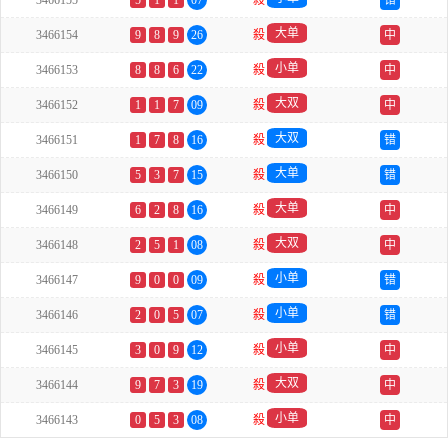
3466155
5
1
1
07
殺
错
大单
3466154
9
8
9
26
殺
中
小单
3466153
8
8
6
22
殺
中
大双
3466152
1
1
7
09
殺
中
大双
3466151
1
7
8
16
殺
错
大单
3466150
5
3
7
15
殺
错
大单
3466149
6
2
8
16
殺
中
大双
3466148
2
5
1
08
殺
中
小单
3466147
9
0
0
09
殺
错
小单
3466146
2
0
5
07
殺
错
小单
3466145
3
0
9
12
殺
中
大双
3466144
9
7
3
19
殺
中
小单
3466143
0
5
3
08
殺
中