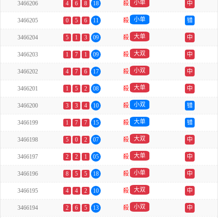
小单
3466206
4
6
8
18
殺
中
小单
3466205
0
5
6
11
殺
错
大单
3466204
5
1
3
09
殺
中
大双
3466203
1
7
1
09
殺
中
小双
3466202
4
7
6
17
殺
中
大单
3466201
1
5
2
08
殺
中
小双
3466200
3
3
4
10
殺
错
大单
3466199
1
7
7
15
殺
错
大双
3466198
5
0
2
07
殺
中
大单
3466197
2
2
1
05
殺
中
小单
3466196
8
5
5
18
殺
中
大双
3466195
4
4
2
10
殺
中
小双
3466194
2
6
5
13
殺
中