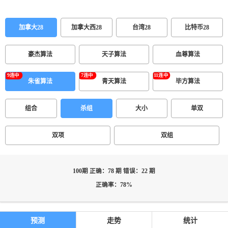
加拿大28
加拿大西28
台湾28
比特币28
豪杰算法
天子算法
血尊算法
朱雀算法
青天算法
毕方算法
组合
杀组
大小
单双
双项
双组
100期 正确：78 期 错误：22 期
正确率：78%
预测
走势
统计