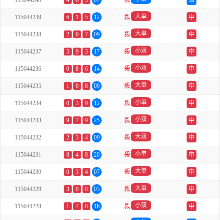
115044240
4
0
3
07
殺
错
大单
115044239
6
1
5
12
殺
中
大单
115044238
2
0
7
09
殺
中
小双
115044237
5
9
3
17
殺
中
小双
115044236
0
8
6
14
殺
中
大单
115044235
1
0
8
09
殺
中
小单
115044234
0
3
9
12
殺
中
小双
115044233
9
7
9
25
殺
中
大双
115044232
2
3
4
09
殺
中
小单
115044231
8
4
8
20
殺
中
大单
115044230
0
3
4
07
殺
中
大单
115044229
3
0
0
03
殺
中
小双
115044228
1
7
8
16
殺
中