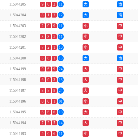
115044205
9
0
2
11
大
错
115044204
8
1
3
12
大
错
115044203
2
0
9
11
小
中
115044202
3
3
5
11
小
中
115044201
7
2
1
10
小
中
115044200
6
6
1
13
大
错
115044199
9
6
9
24
大
中
115044198
6
9
3
18
大
中
115044197
8
8
8
24
大
中
115044196
0
0
1
01
小
中
115044195
6
6
6
18
大
中
115044194
7
2
5
14
大
中
115044193
5
0
6
11
小
中