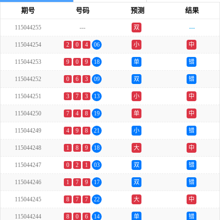
期号
号码
预测
结果
115044255
---
双
---
115044254
2
0
4
06
小
中
115044253
9
0
9
18
单
错
115044252
0
6
3
09
双
错
115044251
3
7
3
13
小
中
115044250
7
4
8
19
单
中
115044249
4
9
8
21
小
错
115044248
1
8
9
18
大
中
115044247
0
2
1
03
双
错
115044246
1
7
9
17
双
错
115044245
8
7
7
22
大
中
115044244
8
0
6
14
单
错