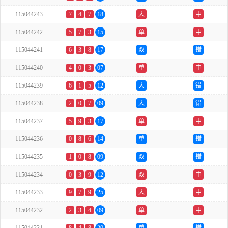
115044243
7
4
7
18
大
中
115044242
5
7
3
15
单
中
115044241
6
3
8
17
双
错
115044240
4
0
3
07
单
中
115044239
6
1
5
12
大
错
115044238
2
0
7
09
大
错
115044237
5
9
3
17
单
中
115044236
0
8
6
14
单
错
115044235
1
0
8
09
双
错
115044234
0
3
9
12
双
中
115044233
9
7
9
25
大
中
115044232
2
3
4
09
单
中