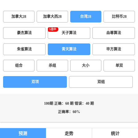
加拿大28
加拿大西28
台湾28
比特币28
豪杰算法
天子算法
血尊算法
朱雀算法
青天算法
毕方算法
组合
杀组
大小
单双
双项
双组
100期 正确：60 期 错误：40 期
正确率：60%
预测
走势
统计