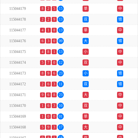
115044179
8
2
5
15
单
中
115044178
2
2
9
13
双
错
115044177
4
1
8
13
单
中
115044176
6
3
0
09
大
错
115044175
4
8
1
13
小
中
115044174
5
7
0
12
双
中
115044173
8
9
6
23
小
错
115044172
2
6
3
11
双
错
115044171
9
6
8
23
大
中
115044170
1
6
3
10
双
中
115044169
1
0
0
01
单
中
115044168
5
9
3
17
大
中