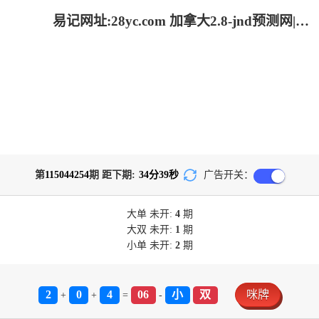
易记网址:28yc.com 加拿大2.8-jnd预测网|PC2.8预测走势|加拿大预测28在线预测官网_专注研究加拿大预测!
第
115044254
期 距下期:
34
分
39
秒
广告开关：
大单
未开:
4
期
大双
未开:
1
期
小单
未开:
2
期
2
0
4
06
小
双
咪牌
+
+
=
-