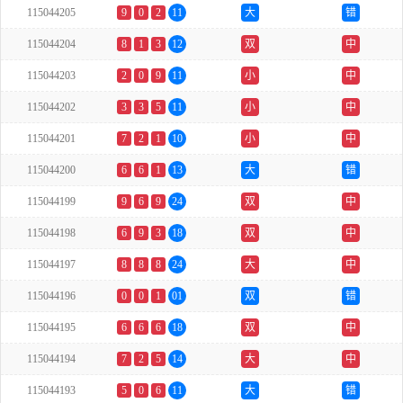
115044205
9
0
2
11
大
错
115044204
8
1
3
12
双
中
115044203
2
0
9
11
小
中
115044202
3
3
5
11
小
中
115044201
7
2
1
10
小
中
115044200
6
6
1
13
大
错
115044199
9
6
9
24
双
中
115044198
6
9
3
18
双
中
115044197
8
8
8
24
大
中
115044196
0
0
1
01
双
错
115044195
6
6
6
18
双
中
115044194
7
2
5
14
大
中
115044193
5
0
6
11
大
错