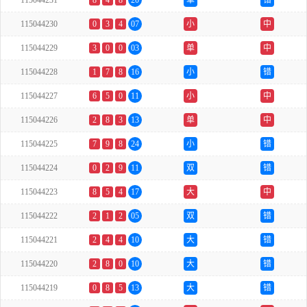
115044231
8
4
8
20
单
错
115044230
0
3
4
07
小
中
115044229
3
0
0
03
单
中
115044228
1
7
8
16
小
错
115044227
6
5
0
11
小
中
115044226
2
8
3
13
单
中
115044225
7
9
8
24
小
错
115044224
0
2
9
11
双
错
115044223
8
5
4
17
大
中
115044222
2
1
2
05
双
错
115044221
2
4
4
10
大
错
115044220
2
8
0
10
大
错
115044219
0
8
5
13
大
错