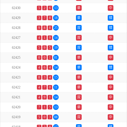
62430
5
2
6
13
单
中
62429
3
7
8
18
单
错
62428
9
8
8
25
双
错
62427
4
1
9
14
双
中
62426
5
9
5
19
双
错
62425
0
0
1
01
单
中
62424
4
6
4
14
单
错
62423
8
3
4
15
单
中
62422
4
7
0
11
单
中
62421
4
9
1
14
双
中
62420
7
1
5
13
单
中
62419
5
0
3
08
双
中