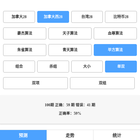
加拿大28
加拿大西28
台湾28
比特币28
豪杰算法
天子算法
血尊算法
朱雀算法
青天算法
毕方算法
组合
杀组
大小
单双
双项
双组
100期 正确：59 期 错误：41 期
正确率：59%
预测
走势
统计