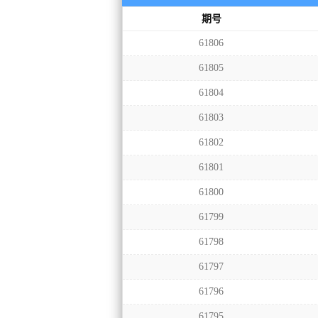
期号
61806
61805
61804
61803
61802
61801
61800
61799
61798
61797
61796
61795