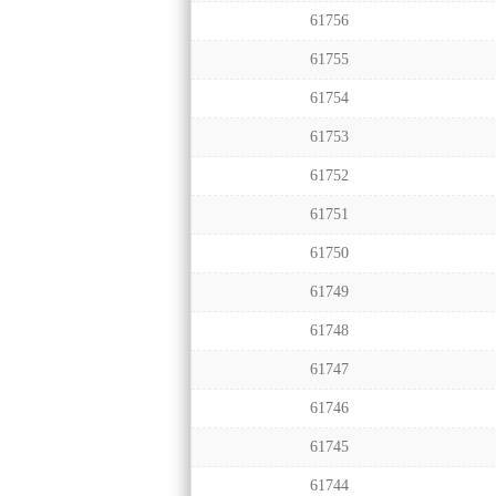
61756
61755
61754
61753
61752
61751
61750
61749
61748
61747
61746
61745
61744