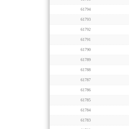
61794
61793
61792
61791
61790
61789
61788
61787
61786
61785
61784
61783