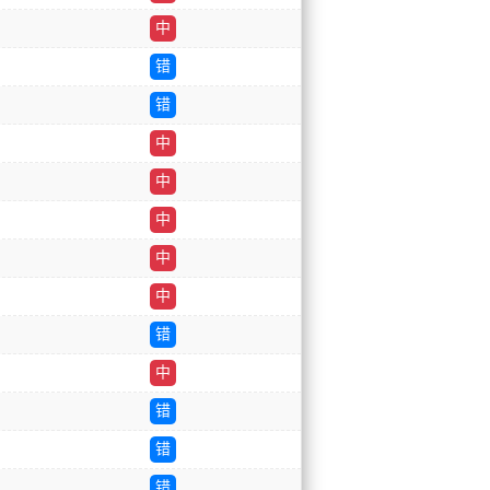
中
错
错
中
中
中
中
中
错
中
错
错
错