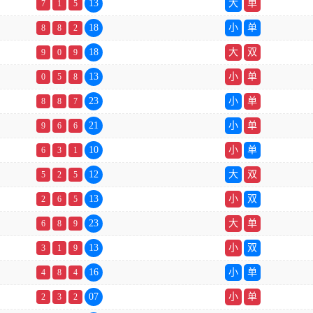
13
大
单
7
1
5
18
小
单
8
8
2
18
大
双
9
0
9
13
小
单
0
5
8
23
小
单
8
8
7
21
小
单
9
6
6
10
小
单
6
3
1
12
大
双
5
2
5
13
小
双
2
6
5
23
大
单
6
8
9
13
小
双
3
1
9
16
小
单
4
8
4
07
小
单
2
3
2