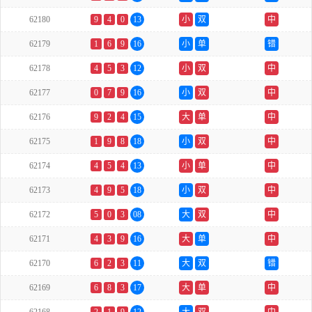
62180
9
4
0
13
小
双
中
62179
1
6
9
16
小
单
错
62178
4
5
3
12
小
双
中
62177
0
7
9
16
小
双
中
62176
9
2
4
15
大
单
中
62175
1
9
8
18
小
双
中
62174
4
5
4
13
小
单
中
62173
4
9
5
18
小
双
中
62172
5
0
3
08
大
双
中
62171
4
3
9
16
大
单
中
62170
6
2
3
11
大
双
错
62169
6
8
3
17
大
单
中