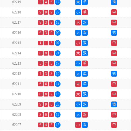
62219
2
4
6
12
大
单
错
62218
9
9
9
27
小
单
中
62217
8
3
8
19
大
双
中
62216
6
3
0
09
大
双
错
62215
1
1
5
07
小
双
中
62214
6
9
6
21
大
双
中
62213
5
7
5
17
小
单
中
62212
4
3
3
10
大
单
错
62211
6
6
2
14
大
单
中
62210
0
8
7
15
大
双
中
62209
9
9
5
23
小
双
错
62208
3
6
3
12
大
双
中
62207
6
4
3
13
小
双
中