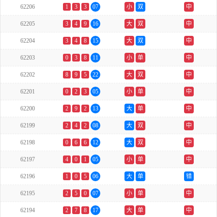
62206
1
3
3
07
小
双
中
62205
3
4
9
16
大
双
中
62204
3
4
8
15
大
双
中
62203
0
3
8
11
小
单
中
62202
8
9
5
22
大
双
中
62201
0
2
3
05
小
单
中
62200
2
9
2
13
大
单
中
62199
2
4
2
08
大
双
中
62198
0
6
6
12
大
双
中
62197
4
0
1
05
小
单
中
62196
1
0
5
06
大
单
错
62195
2
5
0
07
小
单
中
62194
2
7
8
17
大
单
中