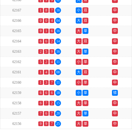
62168
2
1
9
12
大
双
中
62167
1
8
7
16
小
双
中
62166
0
0
4
04
大
双
中
62165
9
1
6
16
大
单
中
62164
6
6
2
14
大
双
中
62163
2
5
9
16
大
单
中
62162
5
2
4
11
小
单
中
62161
1
4
3
08
大
双
中
62160
1
3
7
11
小
单
中
62159
6
6
6
18
小
单
错
62158
6
7
2
15
大
单
中
62157
7
6
7
20
大
单
中
62156
9
9
7
25
大
单
中