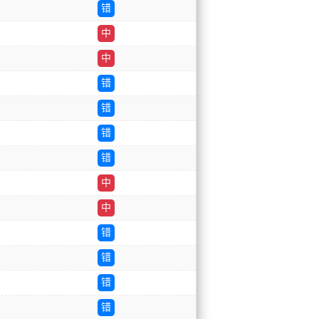
错
中
中
错
错
错
错
中
中
错
错
错
错