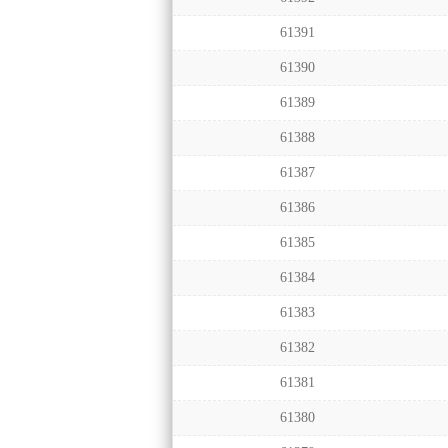
61391
61390
61389
61388
61387
61386
61385
61384
61383
61382
61381
61380