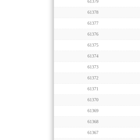
61379
61378
61377
61376
61375
61374
61373
61372
61371
61370
61369
61368
61367