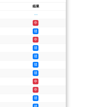
结果
---
中
错
中
错
错
错
错
中
中
错
错