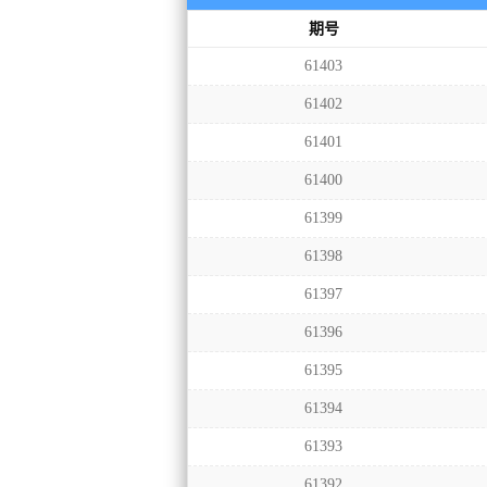
期号
61403
61402
61401
61400
61399
61398
61397
61396
61395
61394
61393
61392