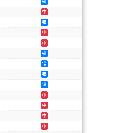
错
中
错
中
中
错
错
错
错
中
中
中
中