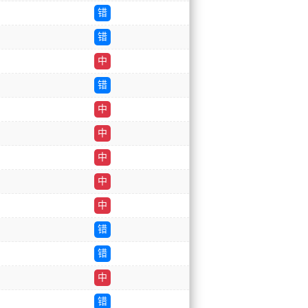
错
错
中
错
中
中
中
中
中
错
错
中
错