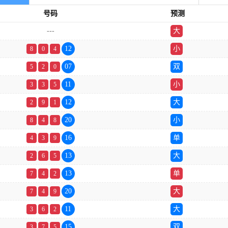
号码
预测
---
大
12
小
8
0
4
07
双
5
2
0
11
小
3
3
5
12
大
2
9
1
20
小
8
4
8
16
单
4
3
9
13
大
2
6
5
13
单
7
4
2
20
大
7
4
9
11
大
3
6
2
15
双
3
7
5