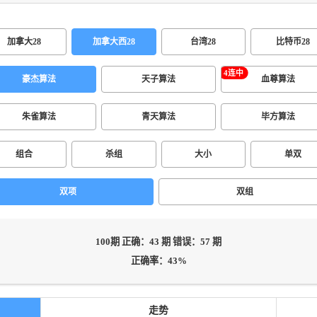
加拿大28
加拿大西28
台湾28
比特币28
豪杰算法
天子算法
血尊算法
朱雀算法
青天算法
毕方算法
组合
杀组
大小
单双
双项
双组
100期 正确：43 期 错误：57 期
正确率：43%
走势