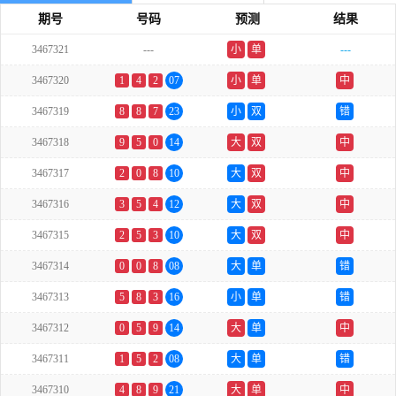
期号
号码
预测
结果
3467321
---
小
单
---
3467320
1
4
2
07
小
单
中
3467319
8
8
7
23
小
双
错
3467318
9
5
0
14
大
双
中
3467317
2
0
8
10
大
双
中
3467316
3
5
4
12
大
双
中
3467315
2
5
3
10
大
双
中
3467314
0
0
8
08
大
单
错
3467313
5
8
3
16
小
单
错
3467312
0
5
9
14
大
单
中
3467311
1
5
2
08
大
单
错
3467310
4
8
9
21
大
单
中