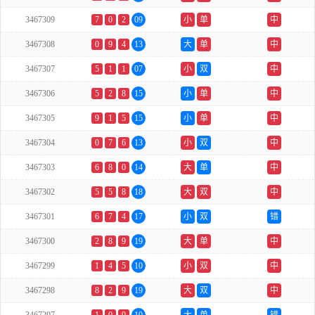
3467309
7
0
2
09
小
单
中
3467308
0
9
4
13
大
单
中
3467307
5
1
1
07
小
双
中
3467306
5
2
8
15
小
单
中
3467305
9
1
5
15
小
单
中
3467304
0
7
6
13
小
双
中
3467303
6
8
0
14
大
单
中
3467302
5
5
8
18
大
双
中
3467301
6
7
4
17
小
双
错
3467300
2
8
9
19
大
单
中
3467299
1
4
5
10
小
双
中
3467298
8
2
9
19
大
双
中