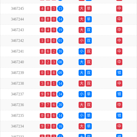
3467245
4
8
3
15
大
单
中
3467244
6
8
0
14
大
单
中
3467243
6
4
9
19
大
双
中
3467242
1
0
0
01
小
双
中
3467241
8
6
2
16
小
双
中
3467240
3
2
3
08
大
双
中
3467239
0
1
8
09
大
双
错
3467238
5
8
1
14
大
双
中
3467237
9
9
6
24
小
单
错
3467236
7
7
6
20
大
双
中
3467235
0
8
6
14
小
单
错
3467234
9
7
0
16
大
单
中