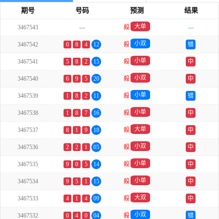
期号
号码
预测
结果
大单
3467543
---
殺
---
小双
3467542
0
8
4
12
殺
错
小单
3467541
5
8
2
15
殺
中
小双
3467540
6
9
5
20
殺
中
小单
3467539
1
8
2
11
殺
错
小单
3467538
1
8
7
16
殺
中
大单
3467537
8
1
9
18
殺
中
小双
3467536
2
2
1
05
殺
中
小单
3467535
9
0
5
14
殺
中
小单
3467534
9
5
1
15
殺
中
大双
3467533
4
1
4
09
殺
中
小双
3467532
0
4
0
04
殺
错