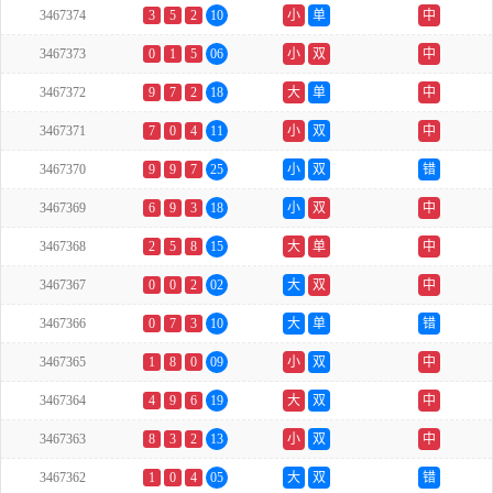
3467374
3
5
2
10
小
单
中
3467373
0
1
5
06
小
双
中
3467372
9
7
2
18
大
单
中
3467371
7
0
4
11
小
双
中
3467370
9
9
7
25
小
双
错
3467369
6
9
3
18
小
双
中
3467368
2
5
8
15
大
单
中
3467367
0
0
2
02
大
双
中
3467366
0
7
3
10
大
单
错
3467365
1
8
0
09
小
双
中
3467364
4
9
6
19
大
双
中
3467363
8
3
2
13
小
双
中
3467362
1
0
4
05
大
双
错