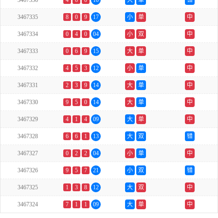
3467336
4
6
0
10
大
单
错
3467335
8
0
9
17
小
单
中
3467334
0
4
0
04
小
双
中
3467333
0
6
9
15
大
单
中
3467332
4
5
3
12
小
单
中
3467331
2
3
9
14
大
单
中
3467330
9
5
0
14
大
单
中
3467329
4
1
4
09
大
单
中
3467328
6
6
1
13
大
双
错
3467327
0
2
2
04
小
单
中
3467326
9
5
7
21
小
双
错
3467325
1
3
8
12
大
双
中
3467324
7
1
1
09
大
单
中