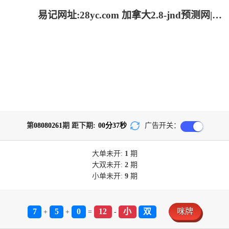
易记网址:28yc.com 加拿大2.8-jnd预测网|PC2.8预测走势|加拿大预测28在线预测官网_专注研究加拿大预测!
第
08080261
期 距下期:
00
分
37
秒
广告开关：
大单
未开:
1
期
大双
未开:
2
期
小单
未开:
9
期
7
5
0
12
小
双
咪牌
+
+
=
-