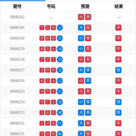
期号
号码
预测
结果
08080262
---
大
单
---
08080261
7
5
0
12
大
双
中
08080260
9
0
6
15
小
单
中
08080259
8
2
6
16
小
双
中
08080258
7
2
1
10
小
双
中
08080257
3
0
9
12
大
单
错
08080256
6
2
4
12
小
单
中
08080255
4
5
3
12
小
双
中
08080254
9
7
2
18
小
单
错
08080253
2
0
6
08
大
单
错
08080252
2
3
6
11
大
单
中
08080251
3
3
0
06
大
双
中