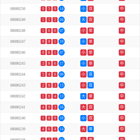
08080250
0
5
9
14
小
双
中
08080249
1
1
2
04
大
双
中
08080248
1
6
0
07
小
单
中
08080247
9
9
1
19
小
单
中
08080246
0
6
1
07
小
单
中
08080245
3
8
6
17
小
单
中
08080244
5
4
0
09
小
双
中
08080243
2
8
3
13
小
双
中
08080242
1
8
4
13
大
单
中
08080241
4
9
3
16
大
双
中
08080240
1
8
9
18
小
双
中
08080239
4
6
4
14
大
单
中