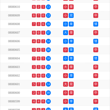
08080610
6
2
5
13
小
单
中
08080609
6
7
0
13
小
双
中
08080608
7
3
6
16
小
单
错
08080607
6
0
1
07
大
单
中
08080606
4
8
2
14
小
单
错
08080605
3
0
5
08
小
单
中
08080604
7
6
5
18
小
单
错
08080603
3
3
9
15
大
单
中
08080602
6
6
0
12
小
单
中
08080601
5
7
2
14
大
双
中
08080600
2
6
1
09
小
单
中
08080599
4
4
0
08
小
单
中