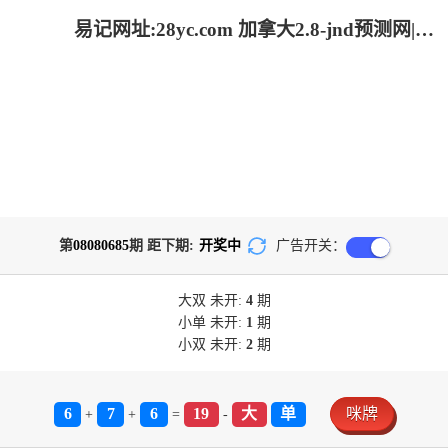
易记网址:28yc.com 加拿大2.8-jnd预测网|PC2.8预测走势|加拿大预测28在线预测官网_专注研究加拿大预测!
第
08080685
期 距下期:
开奖中
广告开关：
大双
未开:
4
期
小单
未开:
1
期
小双
未开:
2
期
6
7
6
19
大
单
咪牌
+
+
=
-