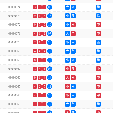
08080674
3
0
6
09
大
双
错
08080673
9
1
5
15
小
双
错
08080672
0
7
9
16
小
双
中
08080671
4
1
2
07
大
单
中
08080670
7
1
8
16
小
单
错
08080669
4
4
4
12
大
单
错
08080668
8
5
6
19
小
双
错
08080667
3
4
1
08
小
双
中
08080666
9
1
4
14
大
双
中
08080665
4
2
5
11
小
双
中
08080664
4
0
6
10
小
单
中
08080663
1
3
8
12
大
单
错