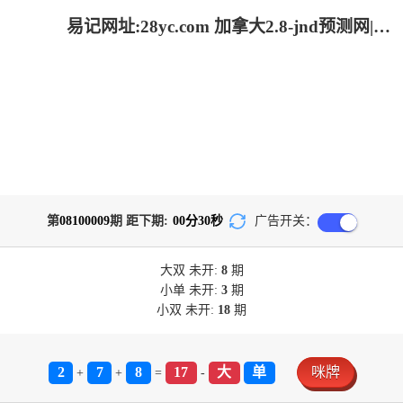
易记网址:28yc.com 加拿大2.8-jnd预测网|PC2.8预测走势|加拿大预测28在线预测官网_专注研究加拿大预测!
第
08100009
期 距下期:
00
分
30
秒
广告开关：
大双
未开:
8
期
小单
未开:
3
期
小双
未开:
18
期
2
7
8
17
大
单
咪牌
+
+
=
-