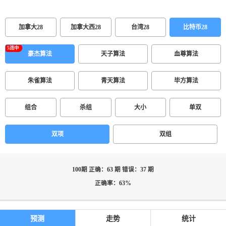
加拿大28
加拿大西28
台湾28
比特币28
豪杰算法
天子算法
血尊算法
朱雀算法
青天算法
毕方算法
组合
杀组
大小
单双
双项
双组
100期 正确：63 期 错误：37 期
正确率：63%
预测
走势
统计