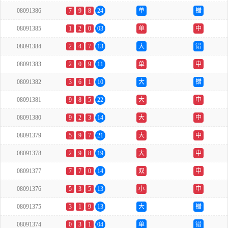
08091386
7
9
8
24
单
错
08091385
1
2
0
03
单
中
08091384
2
4
7
13
大
错
08091383
2
0
9
11
单
中
08091382
3
6
1
10
大
错
08091381
9
8
5
22
大
中
08091380
9
2
3
14
大
中
08091379
5
9
7
21
大
中
08091378
2
9
8
19
大
中
08091377
7
7
0
14
双
中
08091376
5
3
5
13
小
中
08091375
3
1
9
13
大
错
08091374
0
3
1
04
单
错