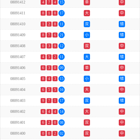
08091412
4
7
4
15
单
中
08091411
8
1
8
17
大
中
08091410
1
2
8
11
双
错
08091409
8
7
6
21
小
错
08091408
0
3
9
12
双
中
08091407
4
5
2
11
大
错
08091406
6
3
0
09
单
中
08091405
8
4
3
15
小
错
08091404
6
5
5
16
大
中
08091403
9
7
1
17
双
错
08091402
6
4
4
14
大
中
08091401
6
2
0
08
双
中
08091400
0
0
2
02
双
中