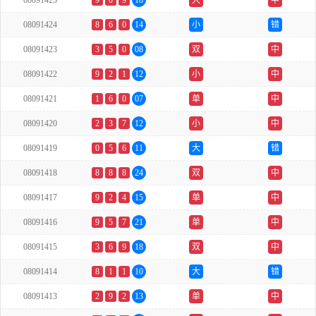
08091425
9
0
9
18
大
中
08091424
8
6
0
14
小
错
08091423
3
5
0
08
双
中
08091422
9
2
1
12
小
中
08091421
1
6
0
07
单
中
08091420
2
3
7
12
小
中
08091419
0
5
6
11
大
错
08091418
8
8
8
24
双
中
08091417
9
2
4
15
单
中
08091416
9
5
7
21
单
中
08091415
3
6
9
18
双
中
08091414
8
1
1
10
大
错
08091413
2
9
2
13
单
中