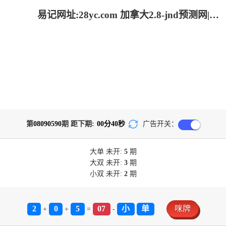
易记网址:28yc.com 加拿大2.8-jnd预测网|PC2.8预测走势|加拿大预测28在线预测官网_专注研究加拿大预测!
第
08090590
期 距下期:
00
分
40
秒
广告开关：
大单
未开:
5
期
大双
未开:
3
期
小双
未开:
2
期
2
0
5
07
小
单
咪牌
+
+
=
-