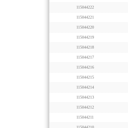
115044222
115044221
115044220
115044219
115044218
115044217
115044216
115044215
115044214
115044213
115044212
115044211
115044210