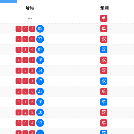
号码
预测
---
单
05
单
0
0
5
22
双
7
9
6
07
双
0
1
6
18
双
4
7
7
14
双
9
2
3
17
双
8
8
1
21
单
9
6
6
10
单
3
1
6
18
双
7
2
9
13
单
9
0
4
11
双
1
6
4