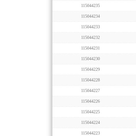
115044235
115044234
115044233
115044232
115044231
115044230
115044229
115044228
115044227
115044226
115044225
115044224
115044223