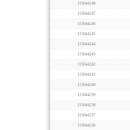
115044248
115044247
115044246
115044245
115044244
115044243
115044242
115044241
115044240
115044239
115044238
115044237
115044236