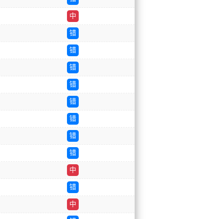
中
错
错
错
错
错
错
错
错
中
错
中