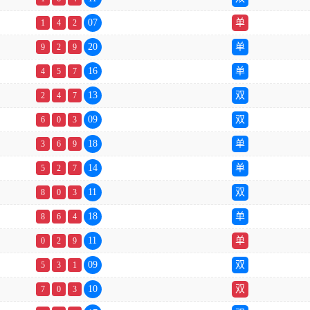
07
单
1
4
2
20
单
9
2
9
16
单
4
5
7
13
双
2
4
7
09
双
6
0
3
18
单
3
6
9
14
单
5
2
7
11
双
8
0
3
18
单
8
6
4
11
单
0
2
9
09
双
5
3
1
10
双
7
0
3